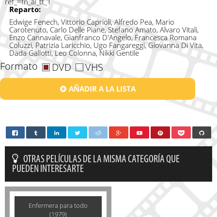
ref_=fn_al_tt_1
Reparto:
Edwige Fenech, Vittorio Caprioli, Alfredo Pea, Mario
Carotenuto, Carlo Delle Piane, Stefano Amato, Alvaro Vitali,
Enzo Cannavale, Gianfranco D'Angelo, Francesca Romana
Coluzzi, Patrizia Laricchio, Ugo Fangareggi, Giovanna Di Vita,
Dada Gallotti, Leo Colonna, Nikki Gentile
Formato
DVD
VHS
AÑADIR A LA LISTA
OTRAS PELÍCULAS DE LA MISMA CATEGORÍA QUE
PUEDEN INTERESARTE
Enfermera para todo
(1979)