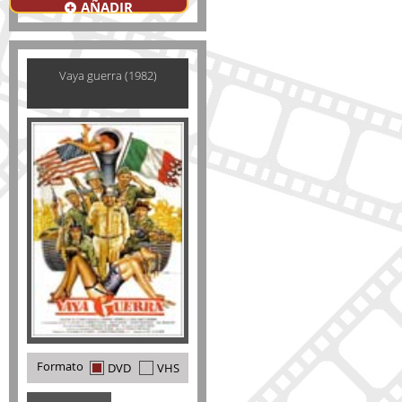
AÑADIR
Vaya guerra (1982)
Formato
DVD
VHS