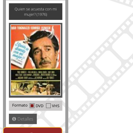
Quien se acuesta con mi
mujer? (1976)
Formato
DVD
VHS
Detalles