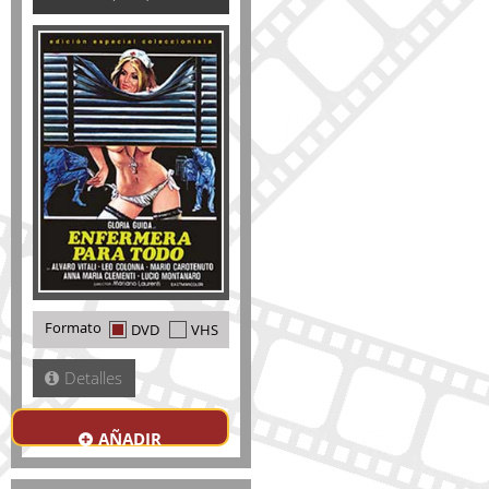
Formato
DVD
VHS
Detalles
AÑADIR