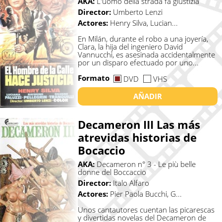
AKA:
L'uomo della strada fa giustizia
Director:
Umberto Lenzi
Actores:
Henry Silva, Lucian...
En Milán, durante el robo a una joyería,
Clara, la hija del ingeniero David
Vannucchi, es asesinada accidentalmente
por un disparo efectuado por uno...
Formato
DVD
VHS
AÑADIR
Decameron III Las más
atrevidas historias de
Bocaccio
AKA:
Decameron n° 3 - Le più belle
donne del Boccaccio
Director:
Italo Alfaro
Actores:
Pier Paola Bucchi, G...
Unos cantautores cuentan las picarescas
y divertidas novelas del Decameron de