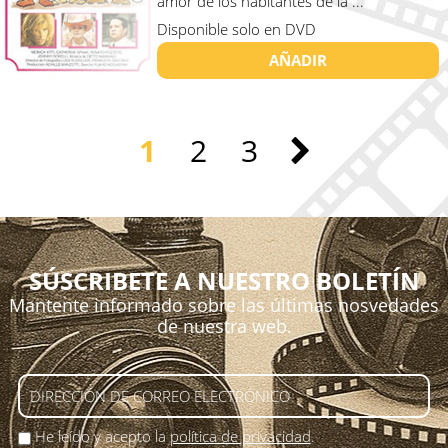
amor de los habitantes de la ...
Disponible solo en DVD
AÑADIR
1
2
3
SÚSCRIBETE A NUESTRO BOLETÍN
Mantente informado sobre las últimas nosvedades
de nuestra web.
He leído y acepto la
política de privacidad
.