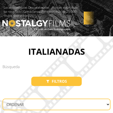
Localiza películas Descatalogadas. ¿Buscas algún título
no reseñado? Contáctanos -Tenemos más de 25.000
títulos disponibles!
ITALIANADAS
FILTROS