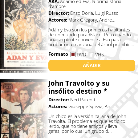
AKA:
Adamo ed Eva, la prima storia
d'amore
Director:
Enzo Doria, Luigi Russo
Actores:
Mark Gregory, Andre...
Adán y Eva son los primeros habitantes
de un mundo paradisíaco. Pero cuando
una serpiente convence a Eva para
probar una manzana del árbol prohibid...
Formato
DVD
VHS
AÑADIR
John Travolto y su
insólito destino *
Director:
Neri Parenti
Actores:
Giuseppe Spezia, An...
Un chico es la versión italiana de John
Travolta. El problema es que es típico
lerdo, que no tiene amigos y lleva
gafas, por lo cual un grupo d...