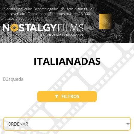
Localiza películas Descatalogadas. ¿Buscas algún título
no reseñado? Contáctanos -Tenemos más de 25.000
títulos disponibles!
ITALIANADAS
FILTROS