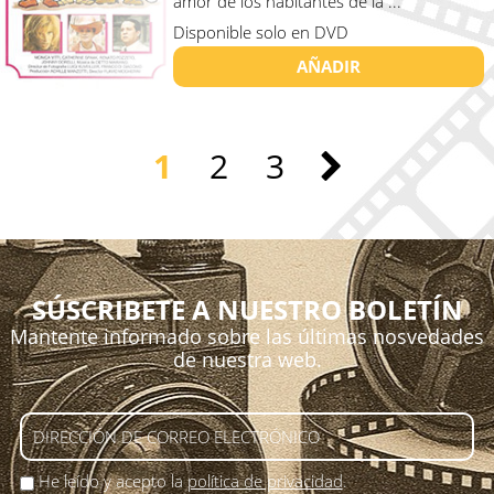
amor de los habitantes de la ...
Disponible solo en DVD
AÑADIR
1
2
3
SÚSCRIBETE A NUESTRO BOLETÍN
Mantente informado sobre las últimas nosvedades
de nuestra web.
He leído y acepto la
política de privacidad
.