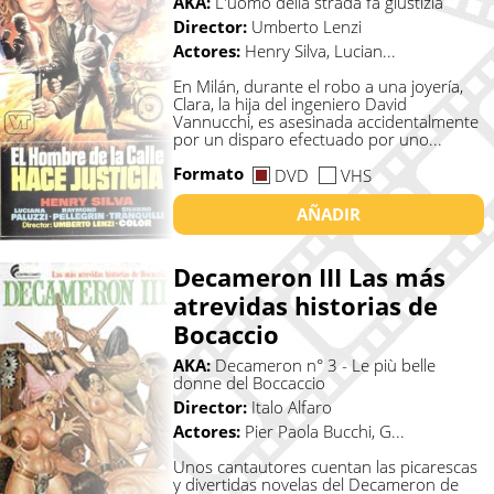
AKA:
L'uomo della strada fa giustizia
Director:
Umberto Lenzi
Actores:
Henry Silva, Lucian...
En Milán, durante el robo a una joyería,
Clara, la hija del ingeniero David
Vannucchi, es asesinada accidentalmente
por un disparo efectuado por uno...
Formato
DVD
VHS
AÑADIR
Decameron III Las más
atrevidas historias de
Bocaccio
AKA:
Decameron n° 3 - Le più belle
donne del Boccaccio
Director:
Italo Alfaro
Actores:
Pier Paola Bucchi, G...
Unos cantautores cuentan las picarescas
y divertidas novelas del Decameron de