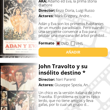
AKA:
Adamo ed Eva, la prima storia
d'amore
Director:
Enzo Doria, Luigi Russo
Actores:
Mark Gregory, Andre...
Adán y Eva son los primeros habitantes
de un mundo paradisíaco. Pero cuando
una serpiente convence a Eva para
probar una manzana del árbol prohibid...
Formato
DVD
VHS
AÑADIR
John Travolto y su
insólito destino *
Director:
Neri Parenti
Actores:
Giuseppe Spezia, An...
Un chico es la versión italiana de John
Travolta. El problema es que es típico
lerdo, que no tiene amigos y lleva
gafas, por lo cual un grupo d...