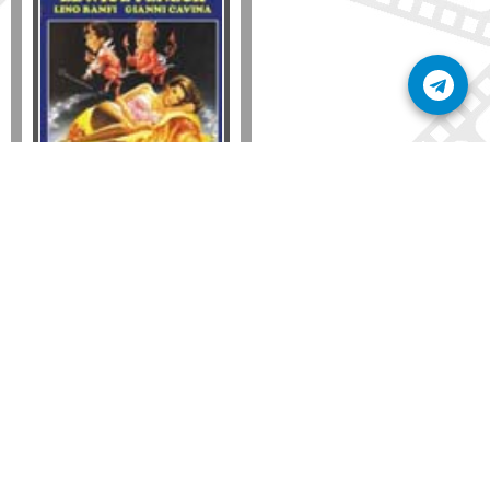
Formato
DVD
VHS
Detalles
AÑADIR