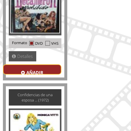
Formato
DVD
VHS
Detalles
AÑADIR
Confidencias de una
esposa ... (1972)