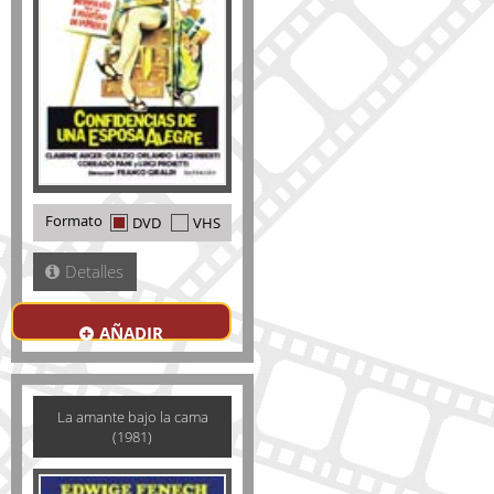
Formato
DVD
VHS
Detalles
AÑADIR
La amante bajo la cama
(1981)