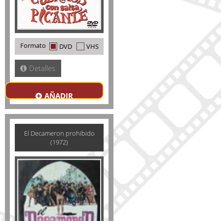
Formato
DVD
VHS
Detalles
AÑADIR
El Decameron prohibido
(1972)