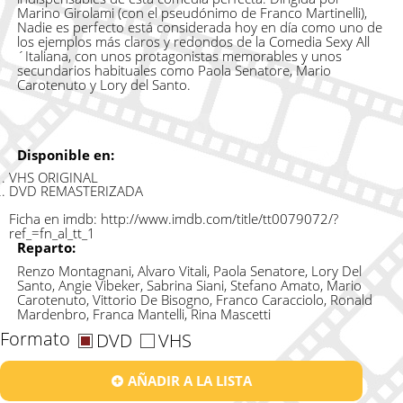
Marino Girolami (con el pseudónimo de Franco Martinelli),
Nadie es perfecto está considerada hoy en día como uno de
los ejemplos más claros y redondos de la Comedia Sexy All
´Italiana, con unos protagonistas memorables y unos
secundarios habituales como Paola Senatore, Mario
Carotenuto y Lory del Santo.
Disponible en:
VHS ORIGINAL
DVD REMASTERIZADA
Ficha en imdb:
http://www.imdb.com/title/tt0079072/?
ref_=fn_al_tt_1
Reparto:
Renzo Montagnani, Alvaro Vitali, Paola Senatore, Lory Del
Santo, Angie Vibeker, Sabrina Siani, Stefano Amato, Mario
Carotenuto, Vittorio De Bisogno, Franco Caracciolo, Ronald
Mardenbro, Franca Mantelli, Rina Mascetti
Formato
DVD
VHS
AÑADIR A LA LISTA