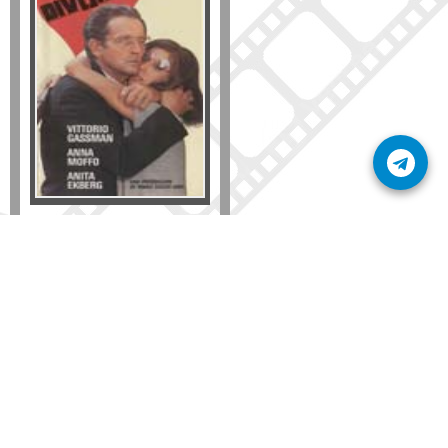
Formato
DVD
VHS
Detalles
AÑADIR