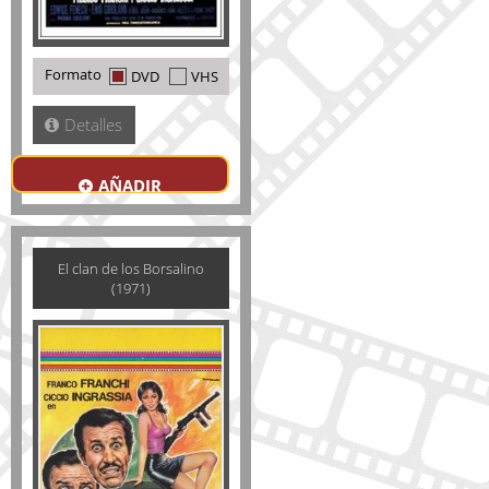
Formato
DVD
VHS
Detalles
AÑADIR
El clan de los Borsalino
(1971)