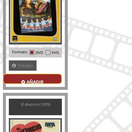
Formato
DVD
VHS
Detalles
AÑADIR
El divorcio (1970)