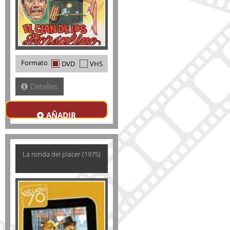
Formato
DVD
VHS
Detalles
AÑADIR
La ronda del placer (1975)