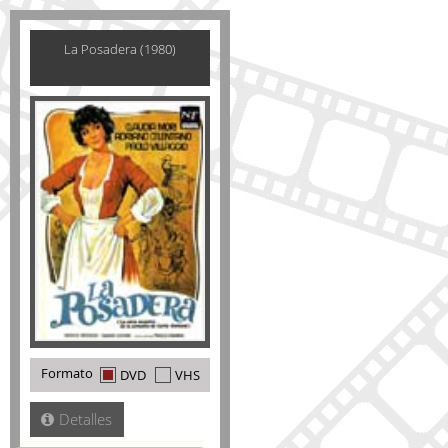
La Posadera (1980)
Formato
DVD
VHS
Detalles