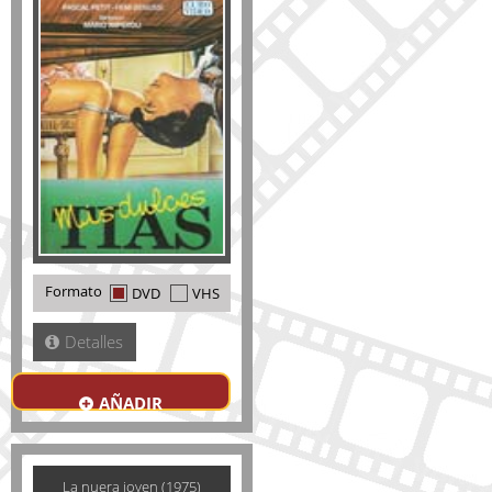
Formato
DVD
VHS
Detalles
AÑADIR
La nuera joven (1975)