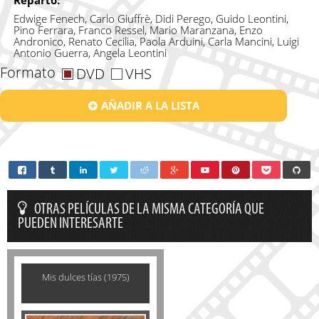
Reparto:
Edwige Fenech, Carlo Giuffrè, Didi Perego, Guido Leontini,
Pino Ferrara, Franco Ressel, Mario Maranzana, Enzo
Andronico, Renato Cecilia, Paola Arduini, Carla Mancini, Luigi
Antonio Guerra, Angela Leontini
Formato
DVD
VHS
AÑADIR A LA LISTA
OTRAS PELÍCULAS DE LA MISMA CATEGORÍA QUE
PUEDEN INTERESARTE
Mis dulces tías (1975)