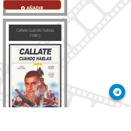
AÑADIR
Callate cuando hablas
(1981)
Formato
DVD
VHS