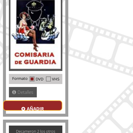
Formato
DVD
VHS
Detalles
AÑADIR
Decameron 2 los otros