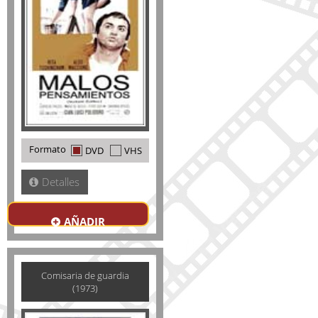
Formato
DVD
VHS
Detalles
AÑADIR
Comisaria de guardia
(1973)