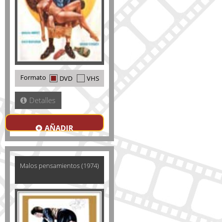
Formato
DVD
VHS
Detalles
AÑADIR
Malos pensamientos (1974)