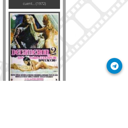
cuent... (1972)
Formato
DVD
VHS
Detalles
AÑADIR