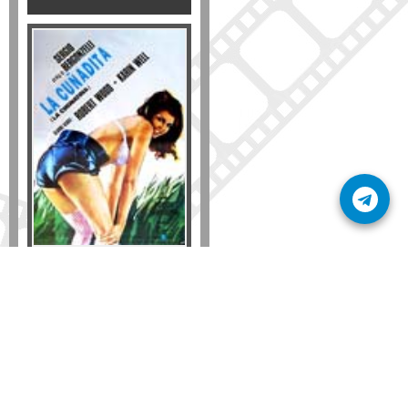
Formato
DVD
VHS
Detalles
AÑADIR