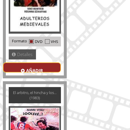
Formato
DVD
VHS
Detalles
AÑADIR
El arbitro, el hincha y los...
(1983)