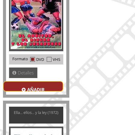
Formato
DVD
VHS
Detalles
AÑADIR
Ella... ellos... y la ley (1972)