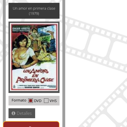
Un amor en primera clase
(1979)
Formato
DVD
VHS
Detalles