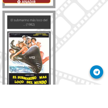
AÑADIR
El submarino más loco del
... (1982)
Formato
DVD
VHS