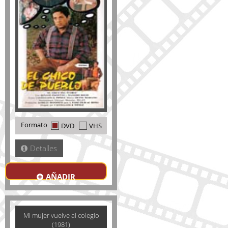
Formato
DVD
VHS
Detalles
AÑADIR
Mi mujer vuelve al colegio
(1981)