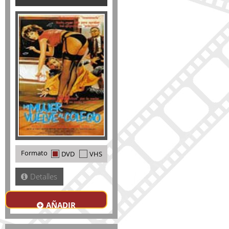
Formato
DVD
VHS
Detalles
AÑADIR