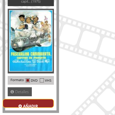
capit... (1975)
Formato
DVD
VHS
Detalles
AÑADIR