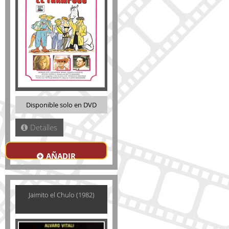
Disponible solo en DVD
Detalles
AÑADIR
Jaimito el Chulo (1982)