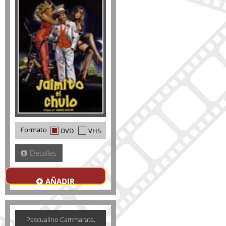
Formato
DVD
VHS
Detalles
AÑADIR
Pascualino Cammarata,