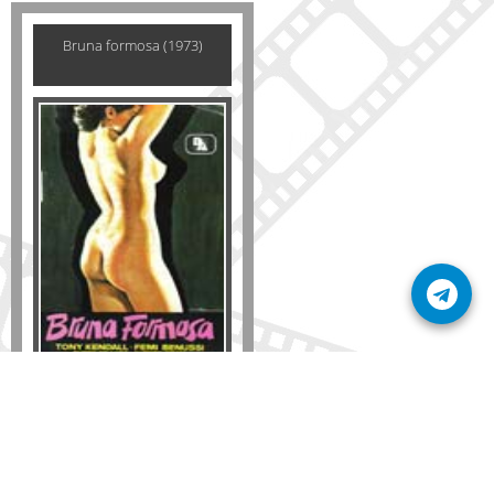
Bruna formosa (1973)
Formato
DVD
VHS
Detalles