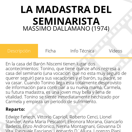
LA MADASTRA DEL
SEMINARISTA
MASSIMO DALLAMANO (1974)
Descripción
Ficha
Info Técnica
Vídeos
En la casa del Barón Niscemi tienen lugar dos
acontecimientos: Tonino, que tiene quinze años regresa a
casa del seminario (una vocación que no esta muy seguro de
querer seguir) para sus vacaciones y el barón, su padre, se
va casar. Cuando Tonino llega esta totalmente desprovisto
de información para controlar a su nueva mamá. Carmela,
su futura madastra, es una joven muy bella y llena de
vitalidad. Tonino se siente inmediatamente hechizado por
Carmela y empieza un periodo de sufrimiento.
Reparto:
Edwige Fenech, Vittorio Caprioli, Roberto Cenci, Lionel
Stander, Anna Maria Pescatori, Eleonora Morana, Giancarlo
Badessi, Enzo Andronico, Nerina Montagnani, Giovanna Di
Vita, Pasquale Fasciano, Leonardo D´Allura, Lorenzo Piani,