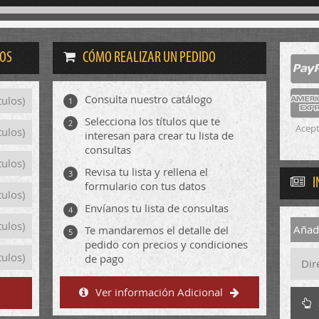
DOS
CÓMO REALIZAR UN PEDIDO
Consulta nuestro catálogo
tulos)
1
Selecciona los títulos que te
2
Acept
tulos)
interesan para crear tu lista de
consultas
tulos)
Revisa tu lista y rellena el
3
I
formulario con tus datos
tulos)
Envíanos tu lista de consultas
4
tulos)
Añadi
Te mandaremos el detalle del
5
pedido con precios y condiciones
tulos)
de pago
Ver información Adicional