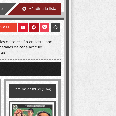
do
Añadir a la lista
OOGLE+
les de colección en castellano.
detalles de cada articulo.
tas.
Perfume de mujer (1974)