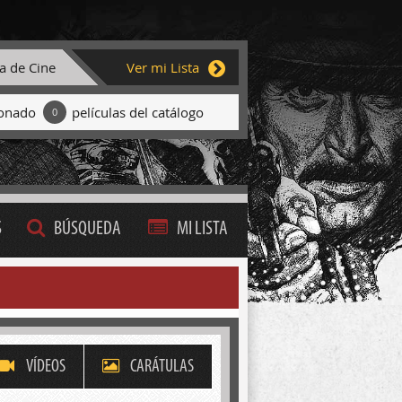
ta de Cine
Ver mi Lista
ionado
películas del catálogo
0
S
BÚSQUEDA
MI LISTA
VÍDEOS
CARÁTULAS