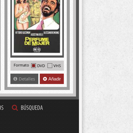
Formato
DVD
VHS
Detalles
Añadir
OS
BÚSQUEDA