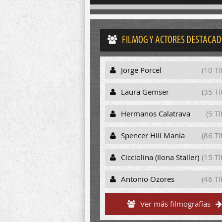
FILMOG Y ACTORES DESTACA
Jorge Porcel
(10 Tí
Laura Gemser
(35 Tí
Hermanos Calatrava
(5 Tí
Spencer Hill Manía
(86 Tí
Cicciolina (Ilona Staller)
(15 Tí
Antonio Ozores
(46 Tí
Ver más filmografías