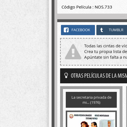
Código Película : NOS.733
FACEBOOK
TUMBLR
Todas las cintas de ví
Crea tu propia lista de
Apúntate sin falta a 
OTRAS PELÍCULAS DE LA MIS
La secretaria privada de
mi... (1976)