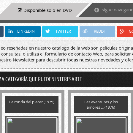
sigue navegan
Disponible solo en DVD
LINKEDIN
TWITTER
REDDIT
G
deo reseñadas en nuestro catalogo de la web son películas origina
 consultas, o utiliza el formulario de contacto Web, para solicitar 
nuestro Newsletter para descubrir todas nuestras novedades y ofer
MA CATEGORÍA QUE PUEDEN INTERESARTE
La ronda del placer (1975)
Las aventuras y los
amores ... (1976)