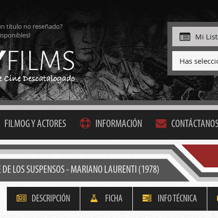
ún título no reseñado?
isponibles!
Mi Lis
Has selecc
FILMOG Y ACTORES
INFORMACIÓN
CONTÁCTANO
E DE LOS SUSPENSOS - MARIANO LAURENTI (1978)
DESCRIPCIÓN
FICHA
INFO TÉCNICA