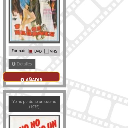
Formato
DVD
VHS
Detalles
AÑADIR
Yo no perdono un cuerno
(1975)