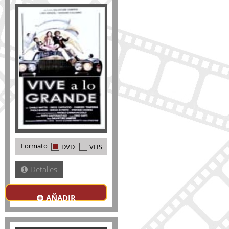
Formato
DVD
VHS
Detalles
AÑADIR