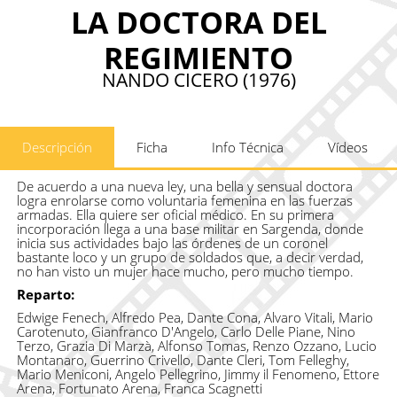
LA DOCTORA DEL
REGIMIENTO
NANDO CICERO (1976)
Descripción
Ficha
Info Técnica
Vídeos
De acuerdo a una nueva ley, una bella y sensual doctora
logra enrolarse como voluntaria femenina en las fuerzas
armadas. Ella quiere ser oficial médico. En su primera
incorporación llega a una base militar en Sargenda, donde
inicia sus actividades bajo las órdenes de un coronel
bastante loco y un grupo de soldados que, a decir verdad,
no han visto un mujer hace mucho, pero mucho tiempo.
Reparto:
Edwige Fenech, Alfredo Pea, Dante Cona, Alvaro Vitali, Mario
Carotenuto, Gianfranco D'Angelo, Carlo Delle Piane, Nino
Terzo, Grazia Di Marzà, Alfonso Tomas, Renzo Ozzano, Lucio
Montanaro, Guerrino Crivello, Dante Cleri, Tom Felleghy,
Mario Meniconi, Angelo Pellegrino, Jimmy il Fenomeno, Ettore
Arena, Fortunato Arena, Franca Scagnetti