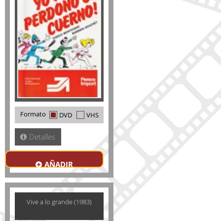
Formato
DVD
VHS
Detalles
AÑADIR
Vive a lo grande (1983)