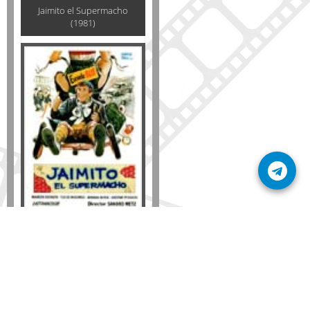
Jaimito el Supermacho
(1981)
Formato
DVD
VHS
Detalles
AÑADIR