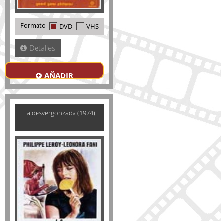
Formato
DVD
VHS
Detalles
AÑADIR
La desvergonzada (1974)