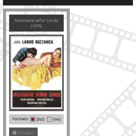
Muerdame señor Conde
(1975)
Formato
DVD
VHS
Detalles