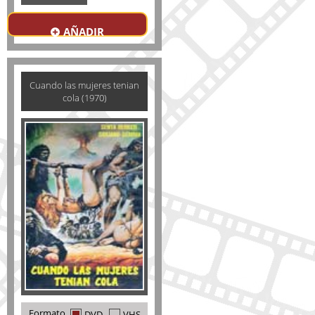
AÑADIR
Cuando las mujeres tenian
cola (1970)
Formato
DVD
VHS