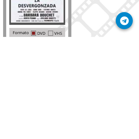
Formato
DVD
VHS
Detalles
AÑADIR
SÚSCRIBETE A NUESTRO BOLETÍN
Mantente informado sobre las últimas nosvedades
de nuestra web.