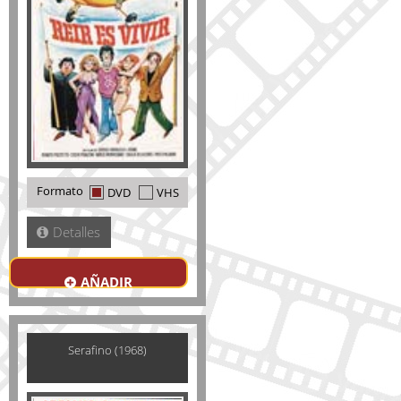
Formato
DVD
VHS
Detalles
AÑADIR
Serafino (1968)