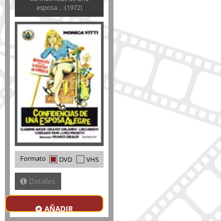
esposa ... (1972)
Formato
DVD
VHS
Detalles
AÑADIR