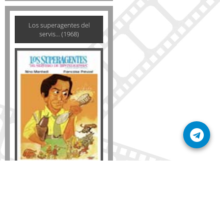
Los superagentes del
servis... (1968)
Formato
DVD
VHS
Detalles