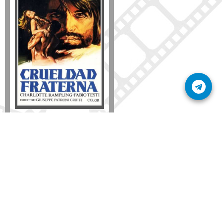
Formato
DVD
VHS
Detalles
AÑADIR