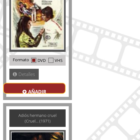
Formato
DVD
VHS
Detalles
AÑADIR
Adiós hermano cruel
(Cruel... (1971)