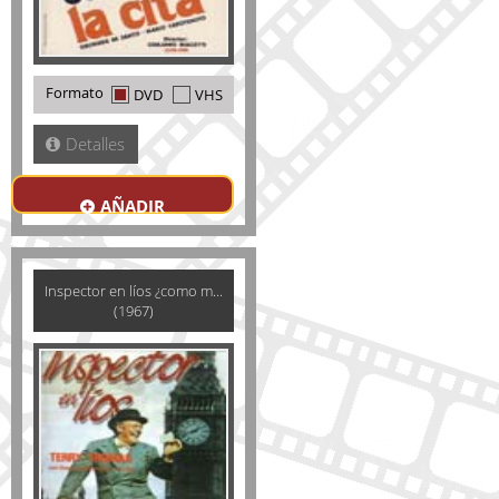
Formato
DVD
VHS
Detalles
AÑADIR
Inspector en líos ¿como m...
(1967)