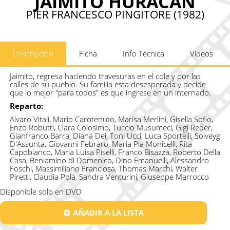
JAIMITO HURACAN
PIER FRANCESCO PINGITORE (1982)
Descripción
Ficha
Info Técnica
Vídeos
Jaimito, regresa haciendo travesuras en el cole y por las
calles de su pueblo. Su familia esta desesperada y decide
que lo mejor "para todos" es que ingrese en un internado.
Reparto:
Alvaro Vitali, Mario Carotenuto, Marisa Merlini, Gisella Sofio,
Enzo Robutti, Clara Colosimo, Tuccio Musumeci, Gigi Reder,
Gianfranco Barra, Diana Dei, Toni Ucci, Luca Sportelli, Solveyg
D'Assunta, Giovanni Febraro, Maria Pia Monicelli, Rita
Capobianco, Maria Luisa Piselli, Franco Bisazza, Roberto Della
Casa, Beniamino di Domenico, Dino Emanuelli, Alessandro
Foschi, Massimiliano Franciosa, Thomas Marchi, Walter
Piretti, Claudia Pola, Sandra Venturini, Giuseppe Marrocco
Disponible solo en DVD
AÑADIR A LA LISTA