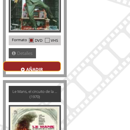
Formato
DVD
VHS
Detalles
AÑADIR
Le Mans, el circuito de la ...
(1970)