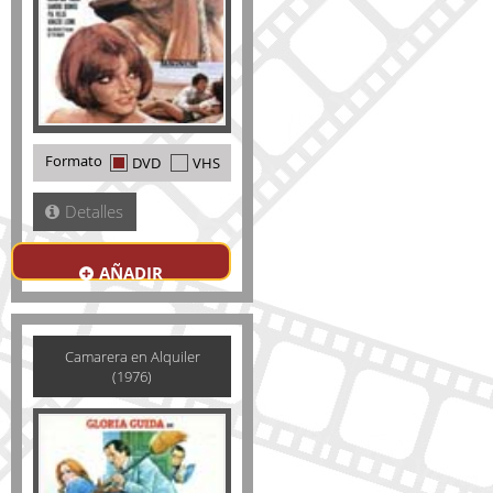
Formato
DVD
VHS
Detalles
AÑADIR
Camarera en Alquiler
(1976)