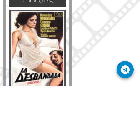
cachondo) (1974)
Formato
DVD
VHS
Detalles
AÑADIR