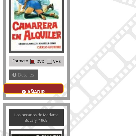
Formato
DVD
VHS
Detalles
AÑADIR
Los pecados de Madame
Bovary (1969)