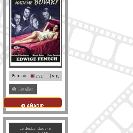
Formato
DVD
VHS
Detalles
AÑADIR
La desbandada (El