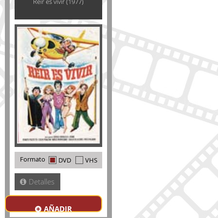
Reir es vivir (1977)
Formato
DVD
VHS
Detalles
AÑADIR