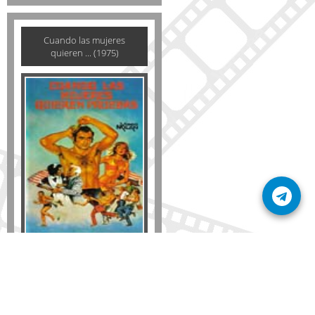
Cuando las mujeres
quieren ... (1975)
Formato
DVD
VHS
Detalles