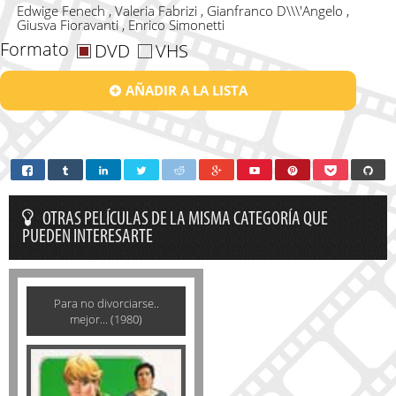
Edwige Fenech , Valeria Fabrizi , Gianfranco D\\\'Angelo ,
Giusva Fioravanti , Enrico Simonetti
Formato
DVD
VHS
AÑADIR A LA LISTA
OTRAS PELÍCULAS DE LA MISMA CATEGORÍA QUE
PUEDEN INTERESARTE
Para no divorciarse..
mejor... (1980)