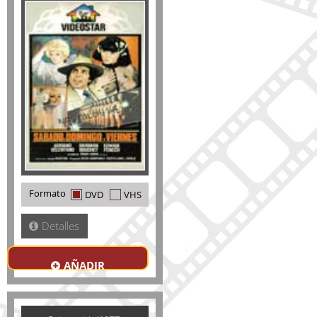
Formato
DVD
VHS
Detalles
AÑADIR