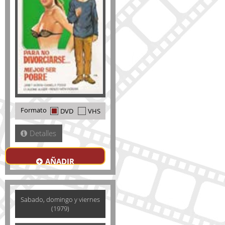
Formato
DVD
VHS
Detalles
AÑADIR
Sabado, domingo y viernes
(1979)