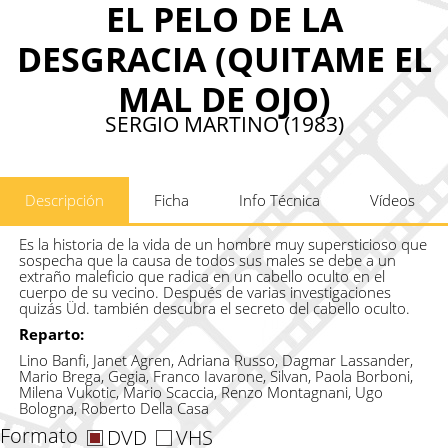
EL PELO DE LA
DESGRACIA (QUITAME EL
MAL DE OJO)
SERGIO MARTINO (1983)
Descripción
Ficha
Info Técnica
Vídeos
Es la historia de la vida de un hombre muy supersticioso que
sospecha que la causa de todos sus males se debe a un
extraño maleficio que radica en un cabello oculto en el
cuerpo de su vecino. Después de varias investigaciones
quizás Üd. también descubra el secreto del cabello oculto.
Reparto:
Lino Banfi, Janet Agren, Adriana Russo, Dagmar Lassander,
Mario Brega, Gegia, Franco Iavarone, Silvan, Paola Borboni,
Milena Vukotic, Mario Scaccia, Renzo Montagnani, Ugo
Bologna, Roberto Della Casa
Formato
DVD
VHS