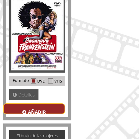
Formato
DVD
VHS
Detalles
AÑADIR
El brujo de las mujeres