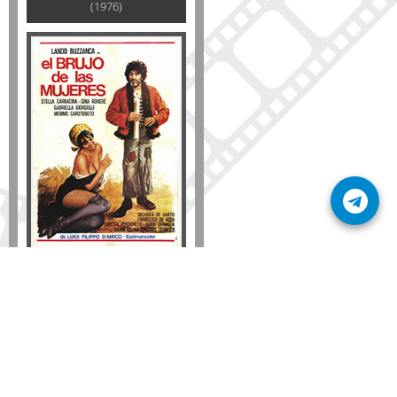
(1976)
Formato
DVD
VHS
Detalles
AÑADIR