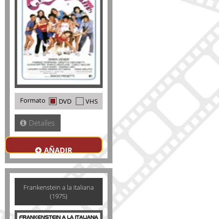
Formato
DVD
VHS
Detalles
AÑADIR
Frankenstein a la italiana
(1975)