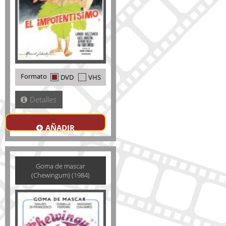
Formato
DVD
VHS
Detalles
AÑADIR
Goma de mascar
(Chewingum) (1984)