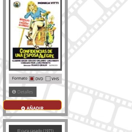
Formato
DVD
VHS
Detalles
AÑADIR
El cura casado (1971)