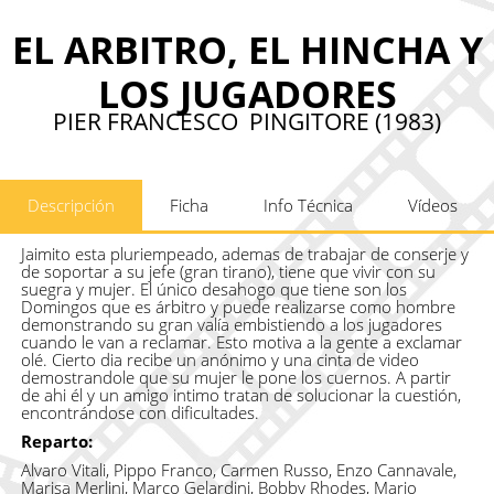
EL ARBITRO, EL HINCHA Y
LOS JUGADORES
PIER FRANCESCO PINGITORE (1983)
Descripción
Ficha
Info Técnica
Vídeos
Jaimito esta pluriempeado, ademas de trabajar de conserje y
de soportar a su jefe (gran tirano), tiene que vivir con su
suegra y mujer. El único desahogo que tiene son los
Domingos que es árbitro y puede realizarse como hombre
demonstrando su gran valía embistiendo a los jugadores
cuando le van a reclamar. Esto motiva a la gente a exclamar
olé. Cierto dia recibe un anónimo y una cinta de video
demostrandole que su mujer le pone los cuernos. A partir
de ahi él y un amigo intimo tratan de solucionar la cuestión,
encontrándose con dificultades.
Reparto:
Alvaro Vitali, Pippo Franco, Carmen Russo, Enzo Cannavale,
Marisa Merlini, Marco Gelardini, Bobby Rhodes, Mario