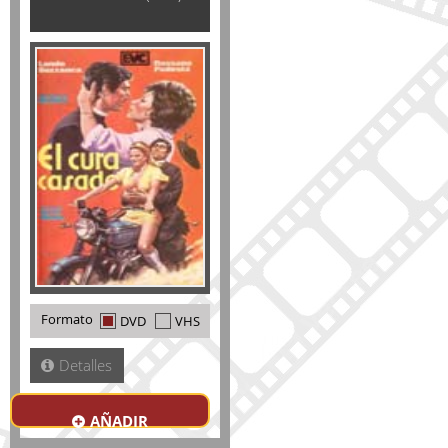
Formato
DVD
VHS
Detalles
AÑADIR