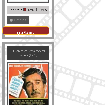
Formato
DVD
VHS
Detalles
AÑADIR
Quien se acuesta con mi
mujer? (1976)