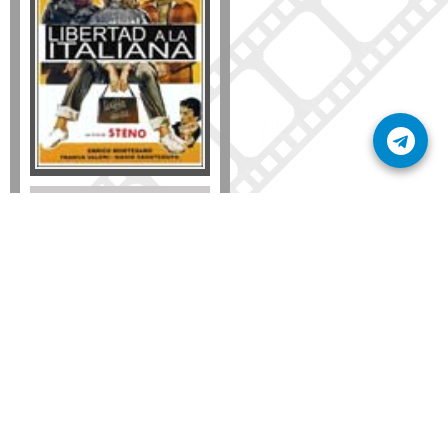
Formato
DVD
VHS
Detalles
AÑADIR
SÚSCRIBETE A NUESTRO BOLETÍN