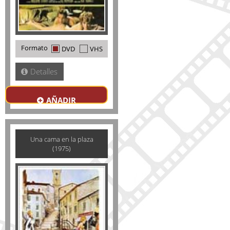
Formato
DVD
VHS
Detalles
AÑADIR
Una cama en la plaza
(1975)