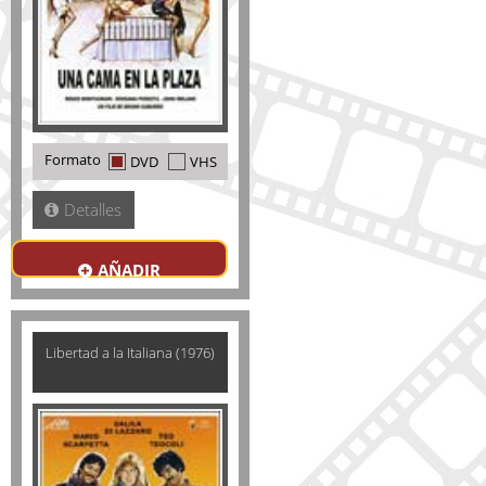
Formato
DVD
VHS
Detalles
AÑADIR
Libertad a la Italiana (1976)