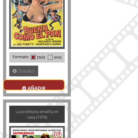
Formato
DVD
VHS
Detalles
AÑADIR
La profesora enseña en
casa (1979)