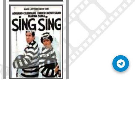
Formato
DVD
VHS
Detalles
AÑADIR