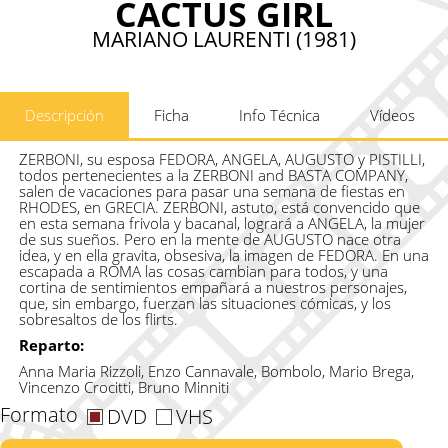
CACTUS GIRL
MARIANO LAURENTI (1981)
Descripción
Ficha
Info Técnica
Vídeos
ZERBONI, su esposa FEDORA, ANGELA, AUGUSTO y PISTILLI,
todos pertenecientes a la ZERBONI and BASTA COMPANY,
salen de vacaciones para pasar una semana de fiestas en
RHODES, en GRECIA. ZERBONI, astuto, está convencido que
en esta semana frivola y bacanal, logrará a ANGELA, la mujer
de sus sueños. Pero en la mente de AUGUSTO nace otra
idea, y en ella gravita, obsesiva, la imagen de FEDORA. En una
escapada a ROMA las cosas cambian para todos, y una
cortina de sentimientos empañará a nuestros personajes,
que, sin embargo, fuerzan las situaciones cómicas, y los
sobresaltos de los flirts.
Reparto:
Anna Maria Rizzoli, Enzo Cannavale, Bombolo, Mario Brega,
Vincenzo Crocitti, Bruno Minniti
Formato
DVD
VHS