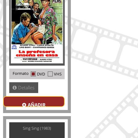
Formato
DVD
VHS
Detalles
AÑADIR
Sing Sing (1983)