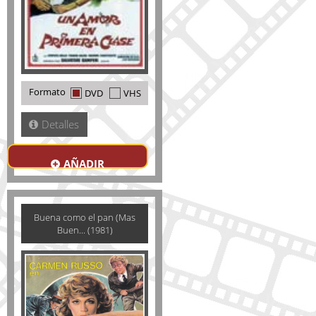
Formato
DVD
VHS
Detalles
AÑADIR
Buena como el pan (Mas
Buen... (1981)