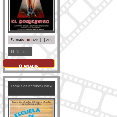
Formato
DVD
VHS
Detalles
AÑADIR
Escuela de ladrones (1986)