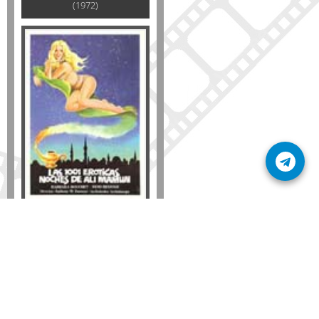
(1972)
Formato
DVD
VHS
Detalles
AÑADIR