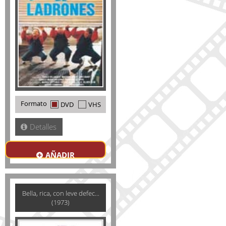
Formato
DVD
VHS
Detalles
AÑADIR
Bella, rica, con leve defec...
(1973)