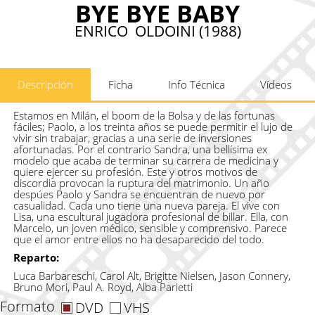
BYE BYE BABY
ENRICO OLDOINI (1988)
Descripción
Ficha
Info Técnica
Vídeos
Estamos en Milán, el boom de la Bolsa y de las fortunas
fáciles; Paolo, a los treinta años se puede permitir el lujo de
vivir sin trabajar, gracias a una serie de inversiones
afortunadas. Por el contrario Sandra, una bellísima ex
modelo que acaba de terminar su carrera de medicina y
quiere ejercer su profesión. Este y otros motivos de
discordia provocan la ruptura del matrimonio. Un año
despúes Paolo y Sandra se encuentran de nuevo por
casualidad. Cada uno tiene una nueva pareja. El vive con
Lisa, una escultural jugadora profesional de billar. Ella, con
Marcelo, un joven médico, sensible y comprensivo. Parece
que el amor entre ellos no ha desaparecido del todo.
Reparto:
Luca Barbareschi, Carol Alt, Brigitte Nielsen, Jason Connery,
Bruno Mori, Paul A. Royd, Alba Parietti
Formato
DVD
VHS