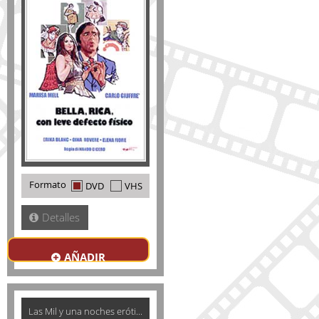
Formato
DVD
VHS
Detalles
AÑADIR
Las Mil y una noches eróti...