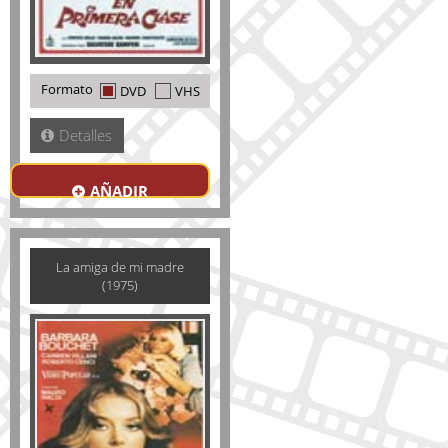
Formato
DVD
VHS
Detalles
AÑADIR
La amiga de mi madre
(1975)