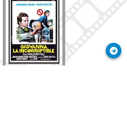
Formato
DVD
VHS
Detalles
AÑADIR