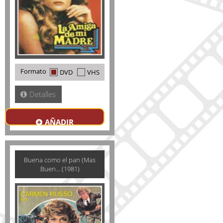
Formato
DVD
VHS
Detalles
AÑADIR
Buena como el pan (Mas
Buen... (1981)