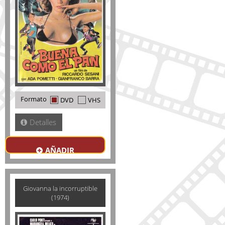
Formato
DVD
VHS
Detalles
AÑADIR
Giovanna la incorruptible
(1974)