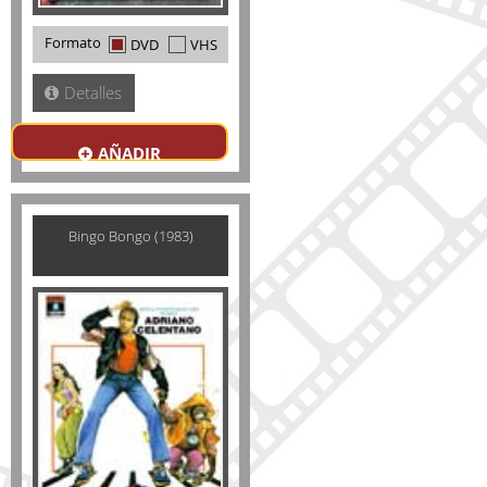
Formato
DVD
VHS
Detalles
AÑADIR
Bingo Bongo (1983)