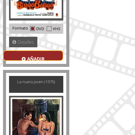
Formato
DVD
VHS
Detalles
AÑADIR
La nuera joven (1975)