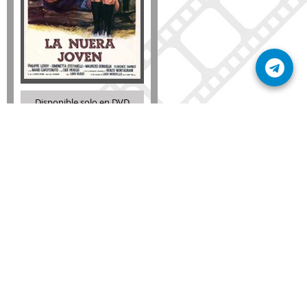
Disponible solo en DVD
Detalles
AÑADIR
SÚSCRIBETE A NUESTRO BOLETÍN
Mantente informado sobre las últimas nosvedades
de nuestra web.