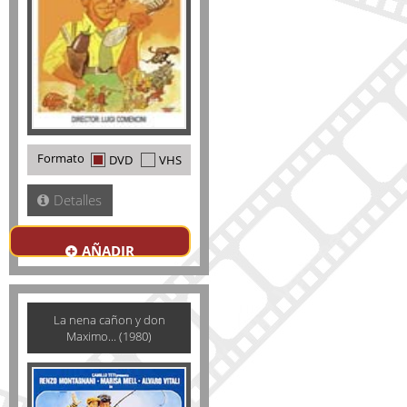
Formato
DVD
VHS
Detalles
AÑADIR
La nena cañon y don
Maximo... (1980)