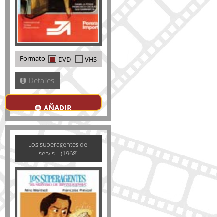
Formato
DVD
VHS
Detalles
AÑADIR
Los superagentes del
servis... (1968)