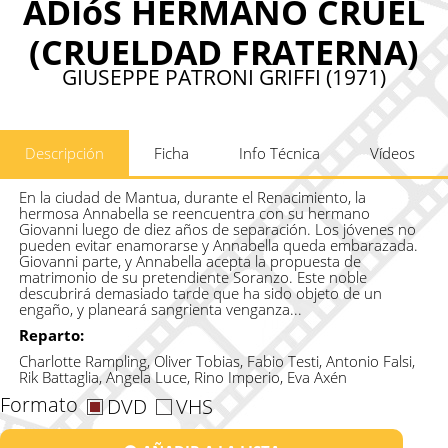
ADIóS HERMANO CRUEL
(CRUELDAD FRATERNA)
GIUSEPPE PATRONI GRIFFI (1971)
Descripción
Ficha
Info Técnica
Vídeos
En la ciudad de Mantua, durante el Renacimiento, la
hermosa Annabella se reencuentra con su hermano
Giovanni luego de diez años de separación. Los jóvenes no
pueden evitar enamorarse y Annabella queda embarazada.
Giovanni parte, y Annabella acepta la propuesta de
matrimonio de su pretendiente Soranzo. Este noble
descubrirá demasiado tarde que ha sido objeto de un
engaño, y planeará sangrienta venganza...
Reparto:
Charlotte Rampling, Oliver Tobias, Fabio Testi, Antonio Falsi,
Rik Battaglia, Angela Luce, Rino Imperio, Eva Axén
Formato
DVD
VHS