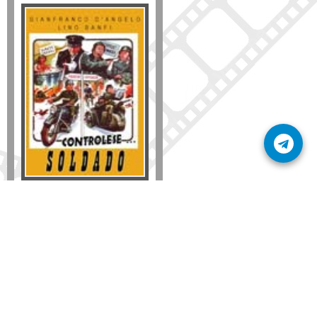
Formato
DVD
VHS
Detalles
AÑADIR