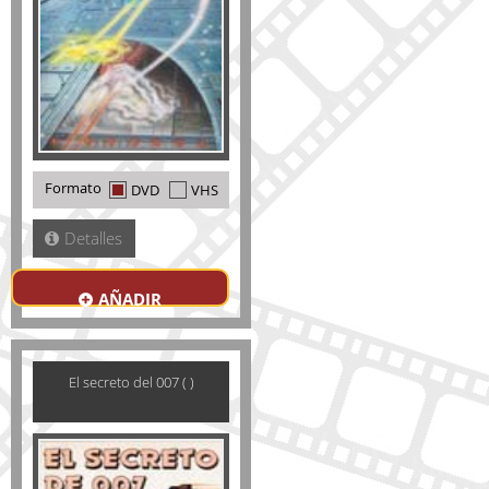
Formato
DVD
VHS
Detalles
AÑADIR
El secreto del 007 ( )