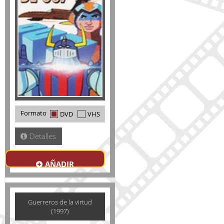
Formato
DVD
VHS
Detalles
AÑADIR
Guerreros de la virtud
(1997)