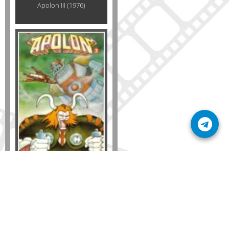
Apolon III (1976)
Formato
DVD
VHS
Detalles
AÑADIR