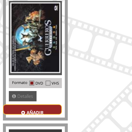
Formato
DVD
VHS
Detalles
AÑADIR