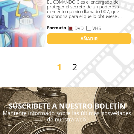
EL COMANDO C es el encargado de
proteger el secreto de un poderoso
elemento químico llamado 007, que
supondría para el que lo obtuviese ...
Formato
DVD
VHS
AÑADIR
1
2
SÚSCRIBETE A NUESTRO BOLETÍN
Mantente informado sobre las últimas nosvedades
de nuestra web.