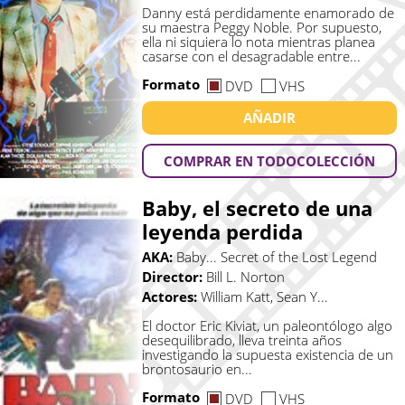
Danny está perdidamente enamorado de
su maestra Peggy Noble. Por supuesto,
ella ni siquiera lo nota mientras planea
casarse con el desagradable entre...
Formato
DVD
VHS
AÑADIR
COMPRAR EN TODOCOLECCIÓN
Baby, el secreto de una
leyenda perdida
AKA:
Baby... Secret of the Lost Legend
Director:
Bill L. Norton
Actores:
William Katt, Sean Y...
El doctor Eric Kiviat, un paleontólogo algo
desequilibrado, lleva treinta años
investigando la supuesta existencia de un
brontosaurio en...
Formato
DVD
VHS