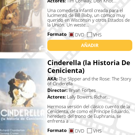
Actores:
Tim Conway, Don Knot...
Una comedieta infantil creada para el
lucimento de Bill Bixby, un cómico muy
querido en Wisconsin y otros Estados de
la Unión. Un weste...
Formato
DVD
VHS
AÑADIR
Cinderella (la Historia De
Cenicienta)
AKA:
The Slipper and the Rose: The Story
of Cinderella
Director:
Bryan Forbes
Actores:
Lally Bowers, Richar...
Hermosa versión del clásico cuento de la
Cenicienta, de como el Príncipe Eduardo,
heredero del trono de Euphrania, se
enfrenta a ...
Formato
DVD
VHS