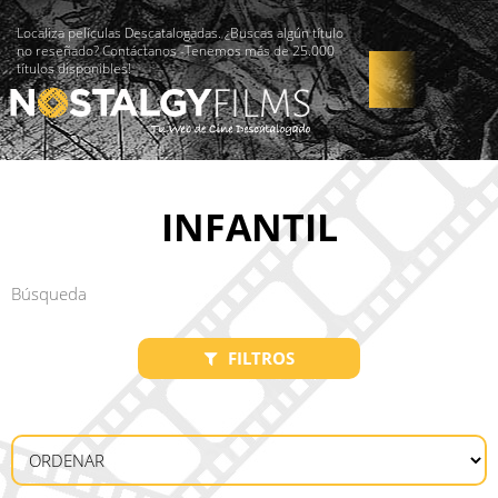
Localiza películas Descatalogadas. ¿Buscas algún título
no reseñado? Contáctanos -Tenemos más de 25.000
títulos disponibles!
INFANTIL
FILTROS