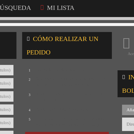
ÚSQUEDA
MI LISTA
CÓMO REALIZAR UN
PEDIDO
Ace
Consulta nuestro catálogo
tulos)
1
I
Selecciona los títulos que te interesan
2
tulos)
para crear tu lista de consultas
BO
Revisa tu lista y rellena el formulario
3
tulos)
con tus datos
Envíanos tu lista de consultas
tulos)
Aña
4
Te mandaremos el detalle del pedido
5
tulos)
con precios y condiciones de pago