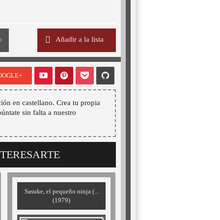
o
Añadir a la lista
OOGLE+
ión en castellano. Crea tu propia
púntate sin falta a nuestro
NTERESARTE
Sasuke, el pequeño ninja (...
(1979)