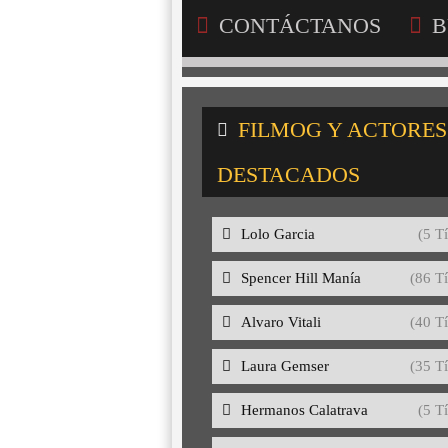
CONTÁCTANOS
B
FILMOG Y ACTORES
DESTACADOS
Lolo Garcia
(5 Tí
Spencer Hill Manía
(86 Tí
Alvaro Vitali
(40 Tí
Laura Gemser
(35 Tí
Hermanos Calatrava
(5 Tí