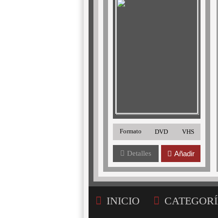
Formato
DVD
VHS
Detalles
Añadir
INICIO
CATEGORÍ