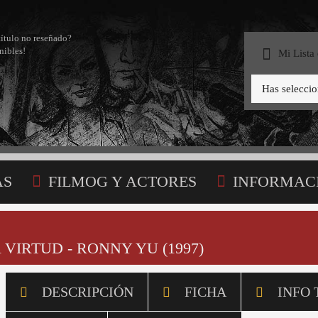
título no reseñado?
nibles!
Mi Lista
Has selecci
AS
FILMOG Y ACTORES
INFORMAC
STA
VIRTUD - RONNY YU (1997)
DESCRIPCIÓN
FICHA
INFO 