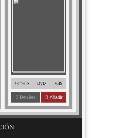
Formato
DVD
VHS
Detalles
Añadir
CIÓN