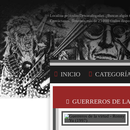
Localiza películas Descatalogadas. ¿Buscas algún 
Contáctanos -Tenemos más de 25.000 títulos dispo
INICIO
CATEGORÍ
BÚSQUEDA
MI LI
GUERREROS DE LA 