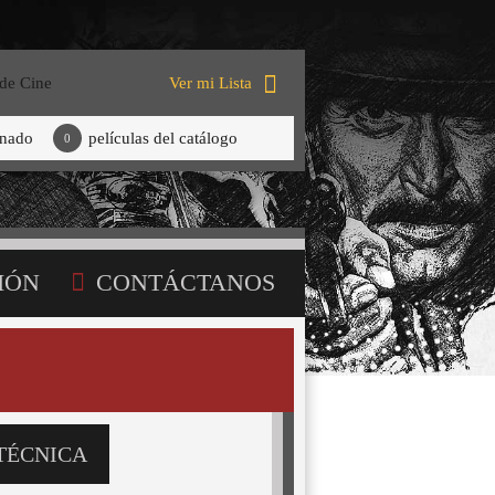
 de Cine
Ver mi Lista
onado
películas del catálogo
0
IÓN
CONTÁCTANOS
TÉCNICA