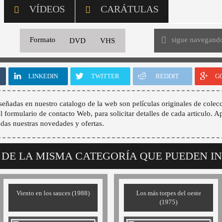
VÍDEOS
CARÁTULAS
sigue navegand
Formato
DVD
VHS
LINKEDIN
TWITTER
REDDIT
G
señadas en nuestro catalogo de la web son películas originales de colecc
 el formulario de contacto Web, para solicitar detalles de cada articulo. A
odas nuestras novedades y ofertas.
 DE LA MISMA CATEGORÍA QUE PUEDEN I
Viento en los sauces (1988)
Los más torpes del oeste
(1975)