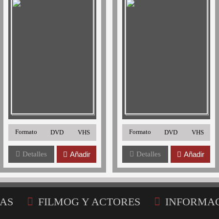
Formato
Formato
DVD
VHS
DVD
VHS
Detalles
Añadir
Detalles
Añadir
AS
FILMOG Y ACTORES
INFORMA