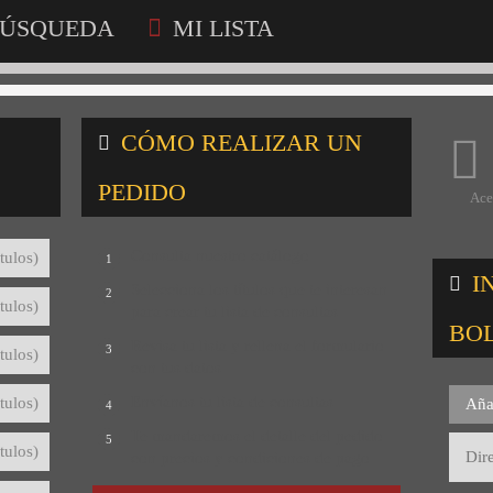
ÚSQUEDA
MI LISTA
CÓMO REALIZAR UN
PEDIDO
Ace
Consulta nuestro catálogo
tulos)
1
I
Selecciona los títulos que te interesan
2
tulos)
para crear tu lista de consultas
BO
Revisa tu lista y rellena el formulario
3
tulos)
con tus datos
Envíanos tu lista de consultas
tulos)
Aña
4
Te mandaremos el detalle del pedido
5
tulos)
con precios y condiciones de pago