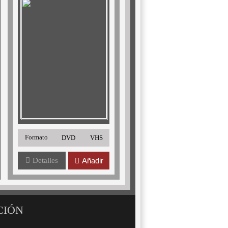
Formato
DVD
VHS
Detalles
Añadir
CIÓN