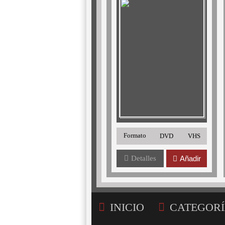
Formato
DVD
VHS
Detalles
Añadir
INICIO
CATEGORÍ