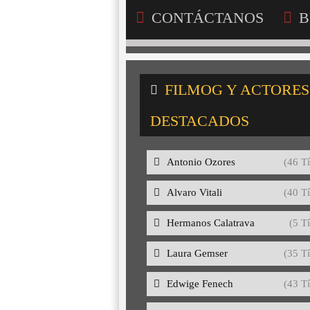
CONTÁCTANOS
B
FILMOG Y ACTORES
DESTACADOS
Antonio Ozores
(46 Tí
Alvaro Vitali
(40 Tí
Hermanos Calatrava
(5 Tí
Laura Gemser
(35 Tí
Edwige Fenech
(43 Tí