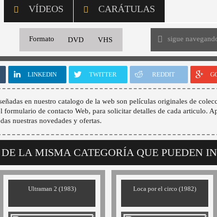
VÍDEOS
CARÁTULAS
sigue navegand
Formato
DVD
VHS
LINKEDIN
TWITTER
REDDIT
G
señadas en nuestro catalogo de la web son películas originales de colecc
 el formulario de contacto Web, para solicitar detalles de cada articulo. A
odas nuestras novedades y ofertas.
 DE LA MISMA CATEGORÍA QUE PUEDEN I
Ultraman 2 (1983)
Loca por el circo (1982)