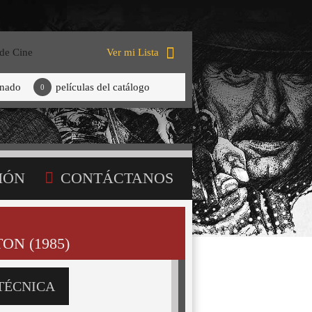
 de Cine
Ver mi Lista
onado
películas del catálogo
0
IÓN
CONTÁCTANOS
ON (1985)
TÉCNICA