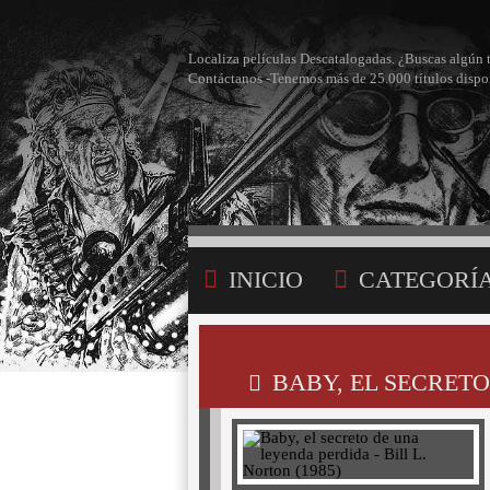
Localiza películas Descatalogadas. ¿Buscas algún 
Contáctanos -Tenemos más de 25.000 títulos dispo
INICIO
CATEGORÍ
BÚSQUEDA
MI LI
BABY, EL SECRETO