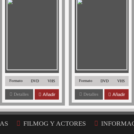
Formato
Formato
DVD
VHS
DVD
VHS
Detalles
Añadir
Detalles
Añadir
AS
FILMOG Y ACTORES
INFORMA