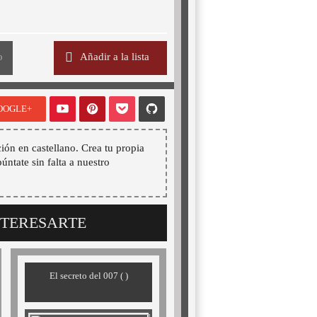
o
Añadir a la lista
OOGLE+
ión en castellano. Crea tu propia
púntate sin falta a nuestro
NTERESARTE
El secreto del 007 ( )