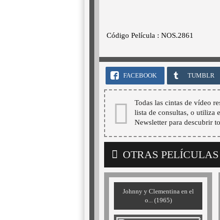
Código Película : NOS.2861
FACEBOOK
TUMBLR
Todas las cintas de vídeo re
lista de consultas, o utiliza
Newsletter para descubrir t
OTRAS PELÍCULAS
Johnny y Clementina en el
o... (1965)