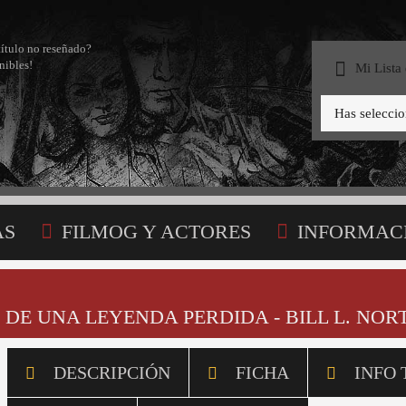
título no reseñado?
nibles!
Mi Lista
Has selecci
AS
FILMOG Y ACTORES
INFORMAC
STA
 DE UNA LEYENDA PERDIDA - BILL L. NORT
DESCRIPCIÓN
FICHA
INFO 