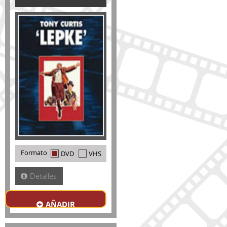
Formato
DVD
VHS
Detalles
AÑADIR