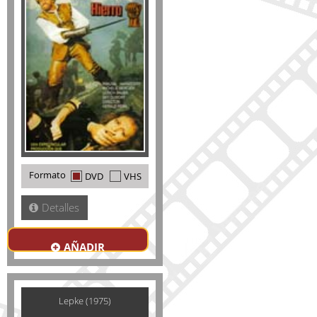
Formato
DVD
VHS
Detalles
AÑADIR
Lepke (1975)