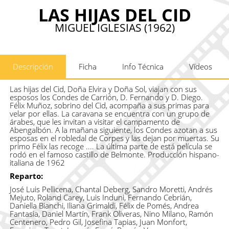
LAS HIJAS DEL CID
MIGUEL IGLESIAS (1962)
Descripción
Ficha
Info Técnica
Vídeos
Las hijas del Cid, Doña Elvira y Doña Sol, viajan con sus
esposos los Condes de Carrión, D. Fernando y D. Diego.
Félix Muñoz, sobrino del Cid, acompaña a sus primas para
velar por ellas. La caravana se encuentra con un grupo de
árabes, que les invitan a visitar el campamento de
Abengalbón. A la mañana siguiente, los Condes azotan a sus
esposas en el robledal de Corpes y las dejan por muertas. Su
primo Félix las recoge .... La última parte de está película se
rodó en el famoso castillo de Belmonte. Producción hispano-
italiana de 1962
Reparto:
José Luis Pellicena, Chantal Deberg, Sandro Moretti, Andrés
Mejuto, Roland Carey, Luis Induni, Fernando Cebrián,
Daniella Bianchi, Iliana Grimaldi, Félix de Pomés, Andrea
Fantasia, Daniel Martín, Frank Oliveras, Nino Milano, Ramón
Centenero, Pedro Gil, Josefina Tapias, Juan Monfort,