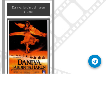
Daniya, jardín del haren
(1988)
Formato
DVD
VHS
Detalles