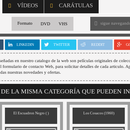
VÍDEOS
CARÁTULAS
sigue navegand
Formato
DVD
VHS
LINKEDIN
TWITTER
REDDIT
G
señadas en nuestro catalogo de la web son películas originales de colecc
 el formulario de contacto Web, para solicitar detalles de cada articulo. A
odas nuestras novedades y ofertas.
 DE LA MISMA CATEGORÍA QUE PUEDEN I
El Escuadron Negro ( )
Los Cosacos (1960)