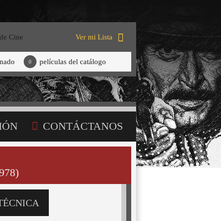
 de Cine
Ver mi Lista
onado
películas del catálogo
0
IÓN
CONTÁCTANOS
978)
TÉCNICA