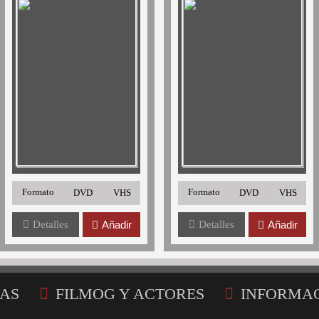
Formato
Formato
DVD
VHS
DVD
VHS
Detalles
Añadir
Detalles
Añadir
AS
FILMOG Y ACTORES
INFORMA