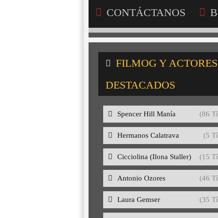
CONTÁCTANOS
B
FILMOG Y ACTORES
DESTACADOS
Spencer Hill Manía
(86 Tí
Hermanos Calatrava
(5 Tí
Cicciolina (Ilona Staller)
(15 Tí
Antonio Ozores
(46 Tí
Laura Gemser
(35 Tí