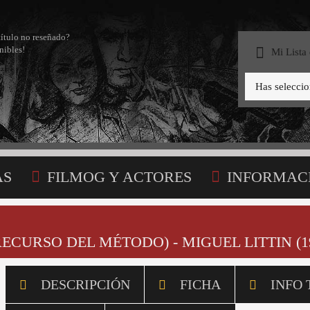
título no reseñado?
nibles!
Mi Lista
Has selecci
AS
FILMOG Y ACTORES
INFORMAC
STA
RECURSO DEL MÉTODO) - MIGUEL LITTIN (1
DESCRIPCIÓN
FICHA
INFO 