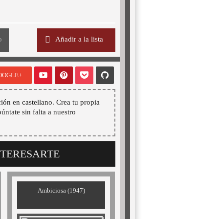
o
Añadir a la lista
OOGLE+
ión en castellano. Crea tu propia
púntate sin falta a nuestro
NTERESARTE
Ambiciosa (1947)