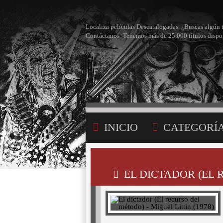
Localiza películas Descatalogadas. ¿Buscas algún 
Contáctanos -Tenemos más de 25.000 títulos dispo
INICIO
CATEGORÍ
BÚSQUEDA
MI LI
EL DICTADOR (EL 