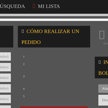
ÚSQUEDA
MI LISTA
CÓMO REALIZAR UN
PEDIDO
Ace
Consulta nuestro catálogo
tulos)
1
I
Selecciona los títulos que te interesan
2
tulos)
para crear tu lista de consultas
BO
Revisa tu lista y rellena el formulario
3
tulos)
con tus datos
Envíanos tu lista de consultas
tulos)
Aña
4
Te mandaremos el detalle del pedido
5
tulos)
con precios y condiciones de pago