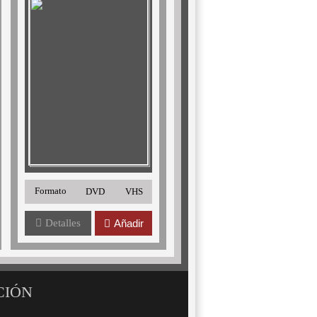
Formato
DVD
VHS
Detalles
Añadir
CIÓN