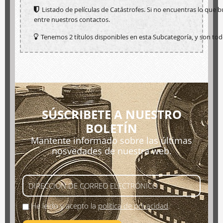
Listado de películas de Catástrofes. Si no encuentras lo que
entre nuestros contactos.
Tenemos 2 títulos disponibles en esta Subcategoría, y son tod
SÚSCRIBETE A NUESTRO
BOLETÍN
Mantente informado sobre las últimas
nosvedades de nuestra web.
He leído y acepto la
política de privacidad
.