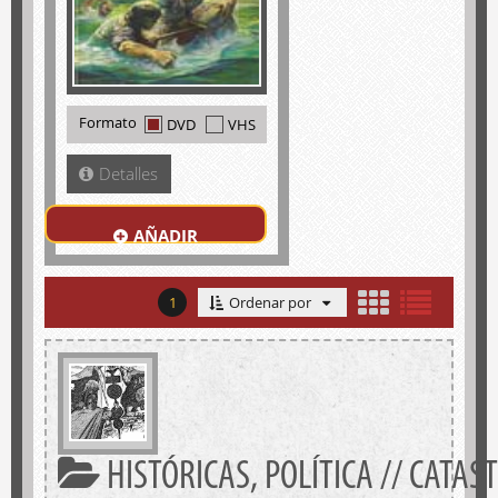
Formato
DVD
VHS
Detalles
AÑADIR
1
Ordenar por
HISTÓRICAS, POLÍTICA // CATAS