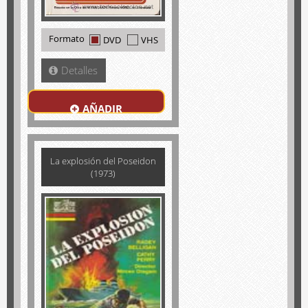
Formato
DVD
VHS
Detalles
AÑADIR
La explosión del Poseidon
(1973)