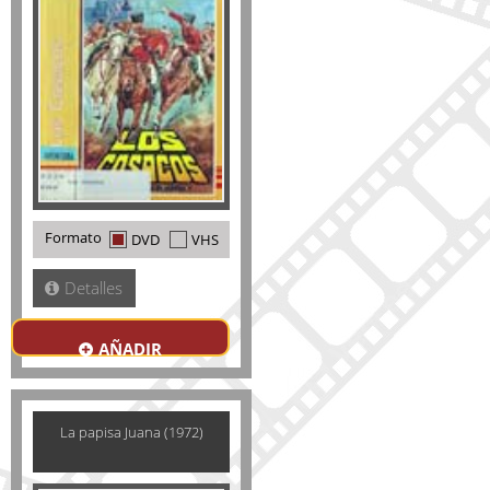
Formato
DVD
VHS
Detalles
AÑADIR
La papisa Juana (1972)