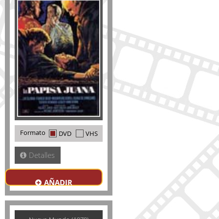
Formato
DVD
VHS
Detalles
AÑADIR