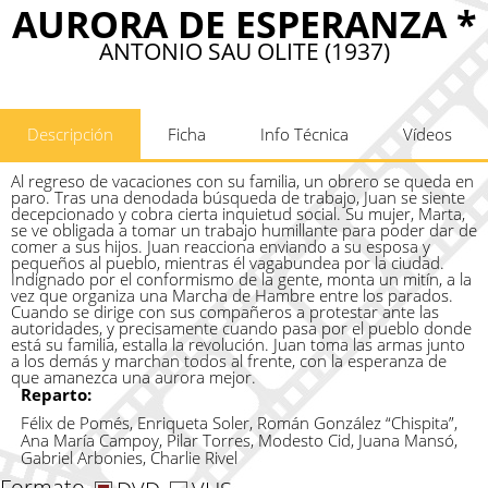
AURORA DE ESPERANZA *
ANTONIO SAU OLITE (1937)
Descripción
Ficha
Info Técnica
Vídeos
Al regreso de vacaciones con su familia, un obrero se queda en
paro. Tras una denodada búsqueda de trabajo, Juan se siente
decepcionado y cobra cierta inquietud social. Su mujer, Marta,
se ve obligada a tomar un trabajo humillante para poder dar de
comer a sus hijos. Juan reacciona enviando a su esposa y
pequeños al pueblo, mientras él vagabundea por la ciudad.
Indignado por el conformismo de la gente, monta un mitín, a la
vez que organiza una Marcha de Hambre entre los parados.
Cuando se dirige con sus compañeros a protestar ante las
autoridades, y precisamente cuando pasa por el pueblo donde
está su familia, estalla la revolución. Juan toma las armas junto
a los demás y marchan todos al frente, con la esperanza de
que amanezca una aurora mejor.
Reparto:
Félix de Pomés, Enriqueta Soler, Román González “Chispita”,
Ana María Campoy, Pilar Torres, Modesto Cid, Juana Mansó,
Gabriel Arbonies, Charlie Rivel
Formato