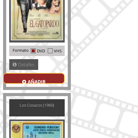
Formato
DVD
VHS
Detalles
AÑADIR
Los Cosacos (1960)