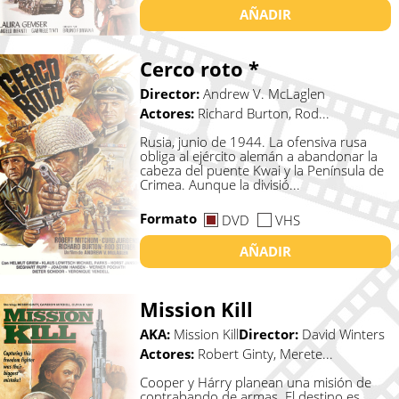
AÑADIR
Cerco roto *
Director:
Andrew V. McLaglen
Actores:
Richard Burton, Rod...
Rusia, junio de 1944. La ofensiva rusa
obliga al ejército alemán a abandonar la
cabeza del puente Kwai y la Península de
Crimea. Aunque la divisió...
Formato
DVD
VHS
AÑADIR
Mission Kill
AKA:
Mission Kill
Director:
David Winters
Actores:
Robert Ginty, Merete...
Cooper y Hárry planean una misión de
contrabando de armas. El destino es