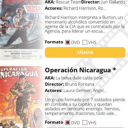
AKA:
Rescue Team
Director:
Jun Gallardo
Actores:
Richard Harrison, Ro...
Richard Harrison interpreta a Burton, un
mercenario alcohólico convertido en
agente de la CIA que es contratado por la
Agencia, para liderar un escua...
Formato
DVD
VHS
AÑADIR
Operación Nicaragua *
AKA:
La belva dalle calda pelle
Director:
Bruno Fontana
Actores:
Laura Gemser, Angel...
Un grupo formado por 7 soldados pierde
en combate a su capitán, y quedan
aislados en territorio enemigo. Nervios,
temperamento, traiciones, todo vale...
Formato
DVD
VHS