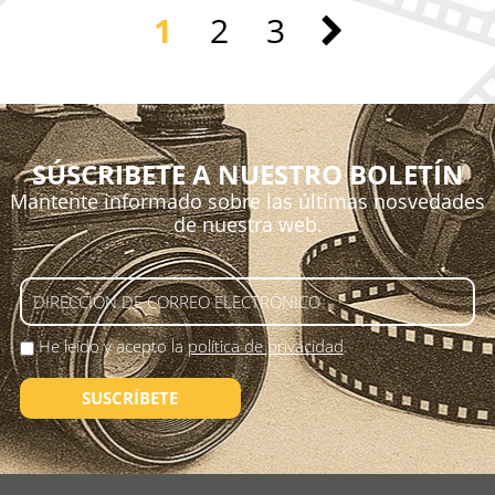
1
2
3
SÚSCRIBETE A NUESTRO BOLETÍN
Mantente informado sobre las últimas nosvedades
de nuestra web.
He leído y acepto la
política de privacidad
.
SUSCRÍBETE