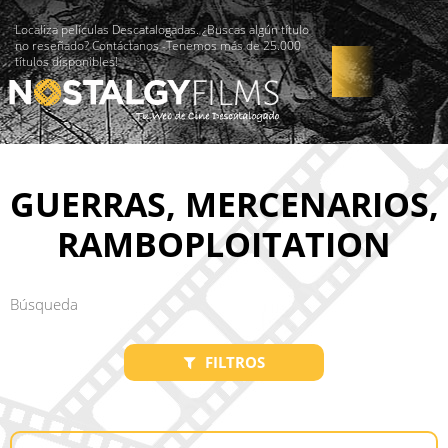
Localiza películas Descatalogadas. ¿Buscas algún título
no reseñado? Contáctanos -Tenemos más de 25.000
títulos disponibles!
GUERRAS, MERCENARIOS,
RAMBOPLOITATION
FILTROS