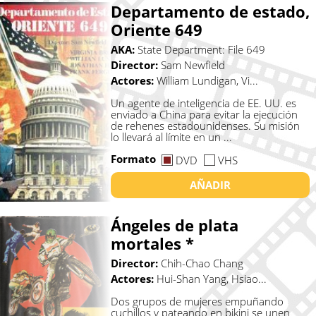
Departamento de estado,
Oriente 649
AKA:
State Department: File 649
Director:
Sam Newfield
Actores:
William Lundigan, Vi...
Un agente de inteligencia de EE. UU. es
enviado a China para evitar la ejecución
de rehenes estadounidenses. Su misión
lo llevará al límite en un ...
Formato
DVD
VHS
AÑADIR
Ángeles de plata
mortales *
Director:
Chih-Chao Chang
Actores:
Hui-Shan Yang, Hsiao...
Dos grupos de mujeres empuñando
cuchillos y pateando en bikini se unen