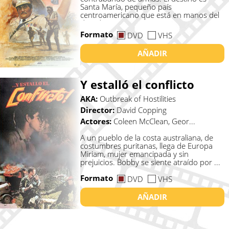
Santa María, pequeño país
centroamericano que está en manos del
dictado...
Formato
DVD
VHS
AÑADIR
Y estalló el conflicto
AKA:
Outbreak of Hostilities
Director:
David Copping
Actores:
Coleen McClean, Geor...
A un pueblo de la costa australiana, de
costumbres puritanas, llega de Europa
Miriam, mujer emancipada y sin
prejuicios. Bobby se siente atraído por ...
Formato
DVD
VHS
AÑADIR