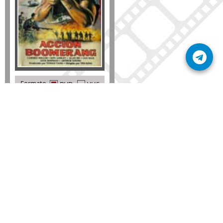
Formato
DVD
VHS
Detalles
AÑADIR
SÚSCRIBETE A NUESTRO BOLETÍN
Mantente informado sobre las últimas nosvedades