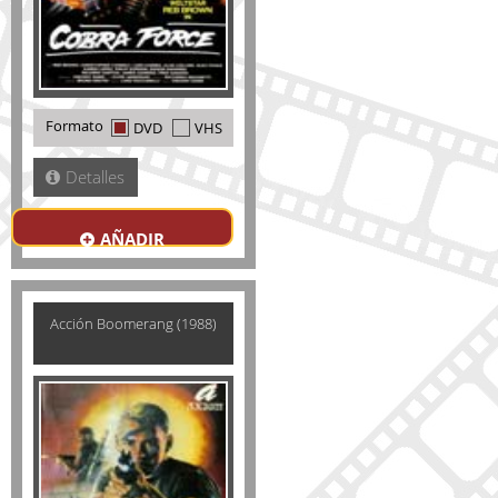
Formato
DVD
VHS
Detalles
AÑADIR
Acción Boomerang (1988)