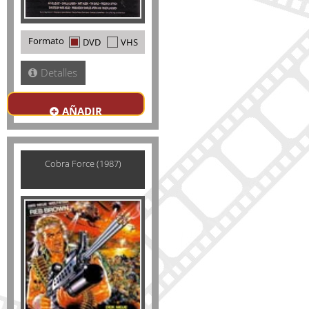
Formato
DVD
VHS
Detalles
AÑADIR
Cobra Force (1987)