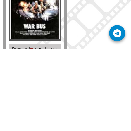
Formato
DVD
VHS
Detalles
AÑADIR
SÚSCRIBETE A NUESTRO BOLETÍN
Mantente informado sobre las últimas nosvedades