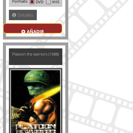
Formato
DVD
VHS
Detalles
AÑADIR
Platoon the warriors (1988)