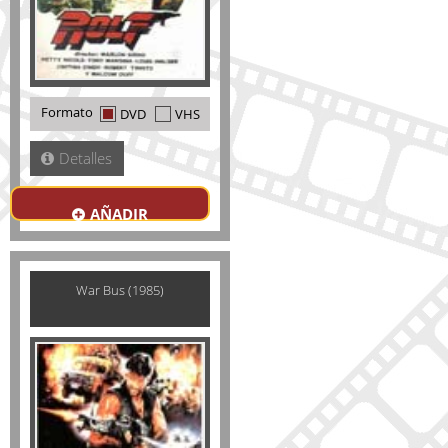
Formato
DVD
VHS
Detalles
AÑADIR
War Bus (1985)