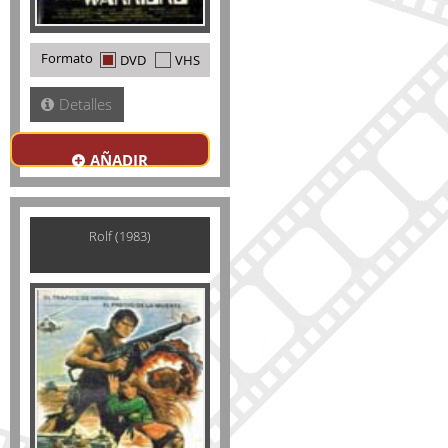
Formato
DVD
VHS
Detalles
AÑADIR
Rolf (1983)