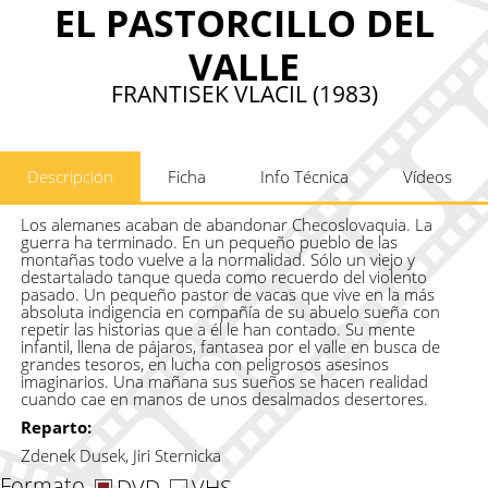
EL PASTORCILLO DEL
VALLE
FRANTISEK VLACIL (1983)
Descripción
Ficha
Info Técnica
Vídeos
Los alemanes acaban de abandonar Checoslovaquia. La
guerra ha terminado. En un pequeño pueblo de las
montañas todo vuelve a la normalidad. Sólo un viejo y
destartalado tanque queda como recuerdo del violento
pasado. Un pequeño pastor de vacas que vive en la más
absoluta indigencia en compañía de su abuelo sueña con
repetir las historias que a él le han contado. Su mente
infantil, llena de pájaros, fantasea por el valle en busca de
grandes tesoros, en lucha con peligrosos asesinos
imaginarios. Una mañana sus sueños se hacen realidad
cuando cae en manos de unos desalmados desertores.
Reparto:
Zdenek Dusek, Jiri Sternicka
Formato
DVD
VHS