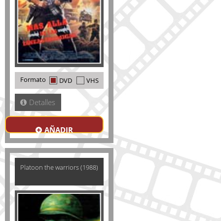
Formato
DVD
VHS
Detalles
AÑADIR
Platoon the warriors (1988)