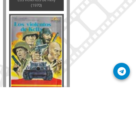
(1970)
Formato
DVD
VHS
Detalles
AÑADIR