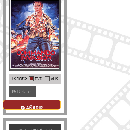
Formato
DVD
VHS
Detalles
AÑADIR
Los violentos de Kelly