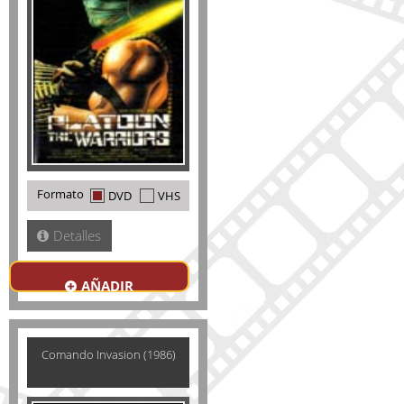
Formato
DVD
VHS
Detalles
AÑADIR
Comando Invasion (1986)