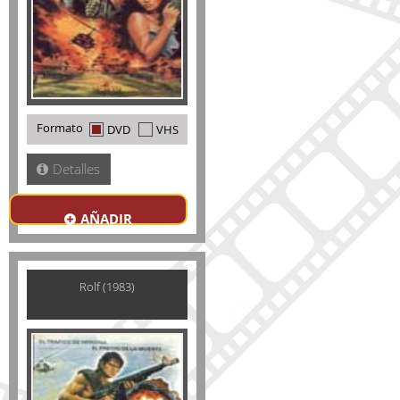
Formato
DVD
VHS
Detalles
AÑADIR
Rolf (1983)