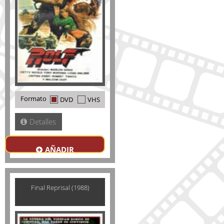
Formato
DVD
VHS
Detalles
AÑADIR
Final Reprisal (1988)