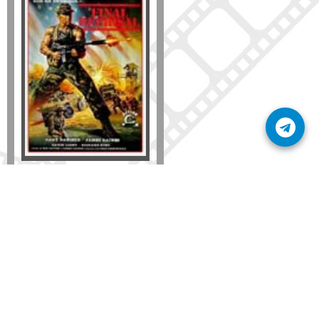
Formato
DVD
VHS
Detalles
AÑADIR