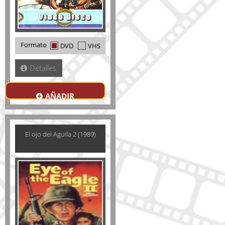
Formato
DVD
VHS
Detalles
AÑADIR
El ojo del Aguila 2 (1989)