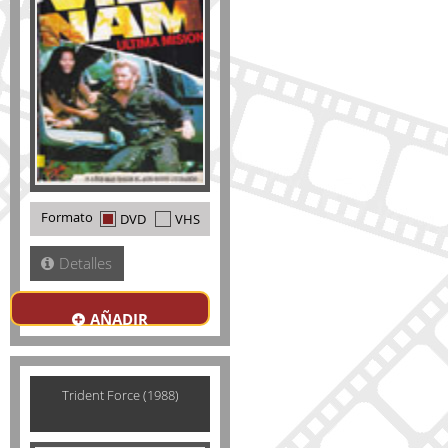
Formato
DVD
VHS
Detalles
AÑADIR
Trident Force (1988)