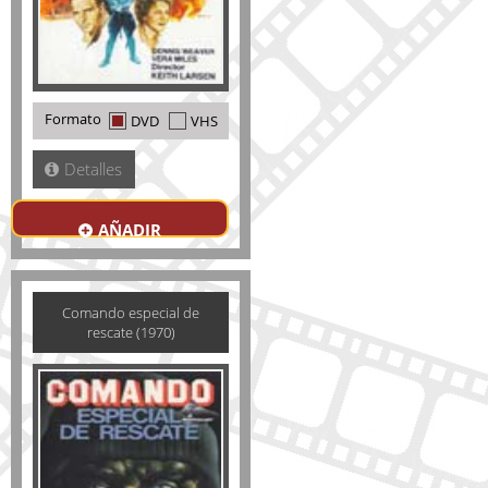
Formato
DVD
VHS
Detalles
AÑADIR
Comando especial de
rescate (1970)