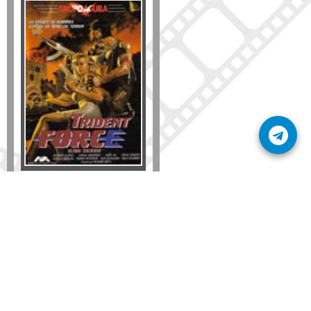
Formato
DVD
VHS
Detalles
AÑADIR