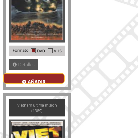
Formato
DVD
VHS
Detalles
AÑADIR
Vietnam ultima mision
(1989)