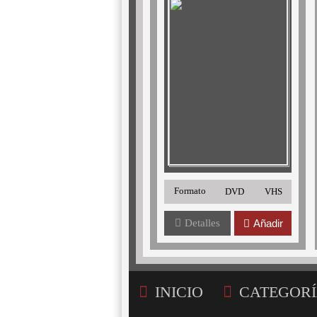
Formato
DVD
VHS
Detalles
Añadir
INICIO
CATEGORÍ