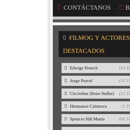
CONTÁCTANOS
B
FILMOG Y ACTORES
DESTACADOS
Edwige Fenech
(43 Tí
Jorge Porcel
(10 Tí
Cicciolina (Ilona Staller)
(15 Tí
Hermanos Calatrava
(5 Tí
Spencer Hill Manía
(86 Tí