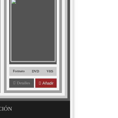
Formato
DVD
VHS
Detalles
Añadir
CIÓN