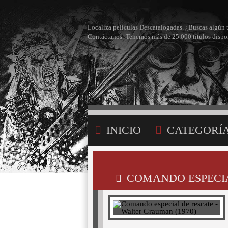
Localiza películas Descatalogadas. ¿Buscas algún 
Contáctanos -Tenemos más de 25.000 títulos dispo
INICIO
CATEGORÍ
BÚSQUEDA
MI LI
COMANDO ESPECIA