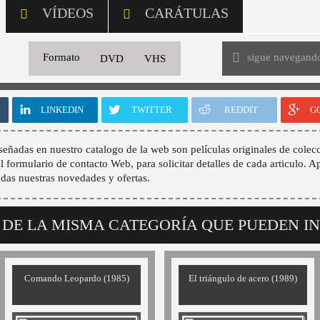
VÍDEOS
CARÁTULAS
sigue navegand
Formato
DVD
VHS
LINKEDIN
TWITTER
REDDIT
G
señadas en nuestro catalogo de la web son películas originales de colecc
 el formulario de contacto Web, para solicitar detalles de cada articulo. A
odas nuestras novedades y ofertas.
 DE LA MISMA CATEGORÍA QUE PUEDEN I
Comando Leopardo (1985)
El triángulo de acero (1989)