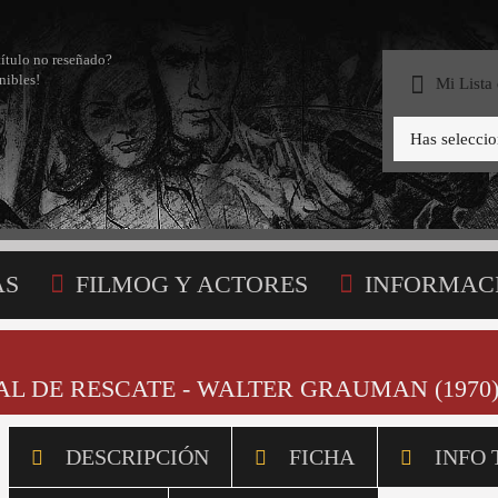
título no reseñado?
nibles!
Mi Lista
Has selecci
AS
FILMOG Y ACTORES
INFORMAC
STA
L DE RESCATE - WALTER GRAUMAN (1970
DESCRIPCIÓN
FICHA
INFO 