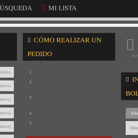
ÚSQUEDA
MI LISTA
CÓMO REALIZAR UN
PEDIDO
Ace
Consulta nuestro catálogo
tulos)
1
I
Selecciona los títulos que te interesan
2
tulos)
para crear tu lista de consultas
BO
Revisa tu lista y rellena el formulario
3
tulos)
con tus datos
Envíanos tu lista de consultas
tulos)
Aña
4
Te mandaremos el detalle del pedido
5
tulos)
con precios y condiciones de pago