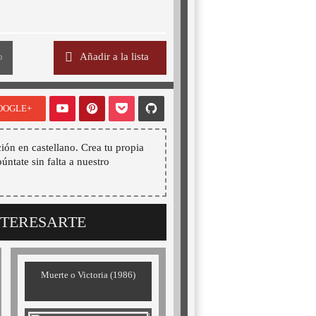
o
Añadir a la lista
OOGLE+
ión en castellano. Crea tu propia
púntate sin falta a nuestro
NTERESARTE
Muerte o Victoria (1986)