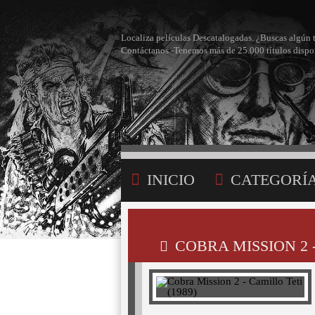
Localiza películas Descatalogadas. ¿Buscas algún 
Contáctanos -Tenemos más de 25.000 títulos dispo
INICIO
CATEGORÍ
BÚSQUEDA
MI LI
COBRA MISSION 2 -