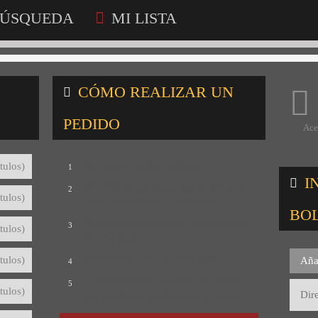
ÚSQUEDA
MI LISTA
CÓMO REALIZAR UN
PEDIDO
Ace
Consulta nuestro catálogo
tulos)
1
I
Selecciona los títulos que te interesan
2
tulos)
para crear tu lista de consultas
BO
Revisa tu lista y rellena el formulario
3
tulos)
con tus datos
Envíanos tu lista de consultas
tulos)
Aña
4
Te mandaremos el detalle del pedido
5
tulos)
con precios y condiciones de pago