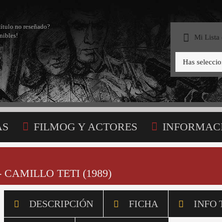
título no reseñado?
nibles!
Mi Lista
Has selecci
AS
FILMOG Y ACTORES
INFORMAC
STA
 CAMILLO TETI (1989)
DESCRIPCIÓN
FICHA
INFO 