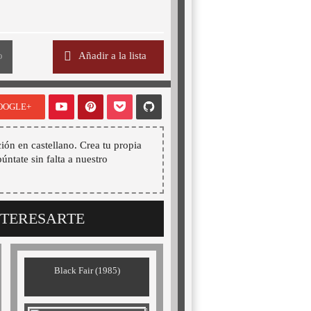
o
Añadir a la lista
OOGLE+
ión en castellano. Crea tu propia
púntate sin falta a nuestro
NTERESARTE
Black Fair (1985)