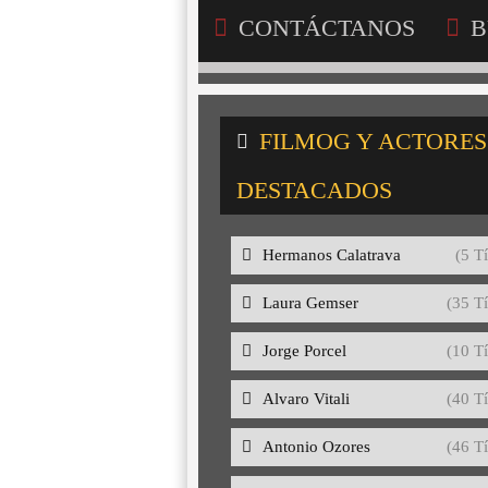
CONTÁCTANOS
B
FILMOG Y ACTORES
DESTACADOS
Hermanos Calatrava
(5 Tí
Laura Gemser
(35 Tí
Jorge Porcel
(10 Tí
Alvaro Vitali
(40 Tí
Antonio Ozores
(46 Tí