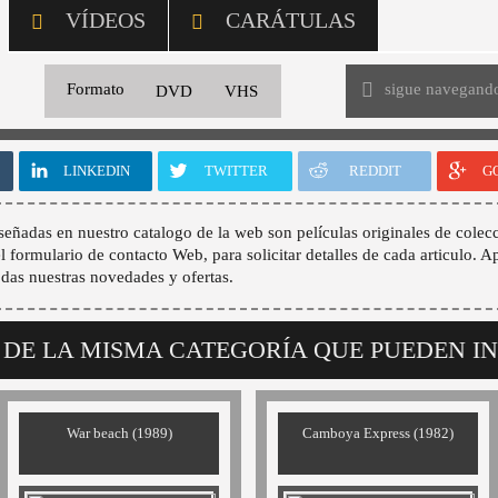
VÍDEOS
CARÁTULAS
sigue navegand
Formato
DVD
VHS
LINKEDIN
TWITTER
REDDIT
G
señadas en nuestro catalogo de la web son películas originales de colecc
 el formulario de contacto Web, para solicitar detalles de cada articulo. A
odas nuestras novedades y ofertas.
 DE LA MISMA CATEGORÍA QUE PUEDEN I
War beach (1989)
Camboya Express (1982)