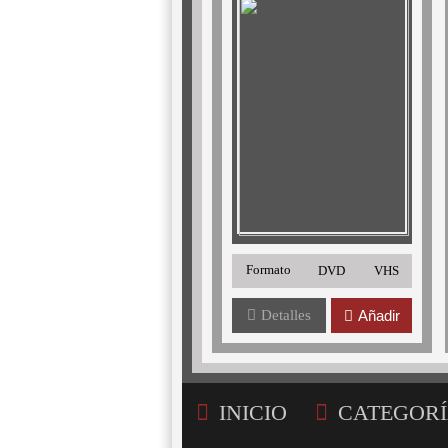
Formato
DVD
VHS
Detalles
Añadir
INICIO
CATEGORÍ