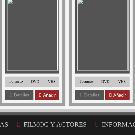
Formato
Formato
DVD
VHS
DVD
VHS
Detalles
Añadir
Detalles
Añadir
AS
FILMOG Y ACTORES
INFORMA