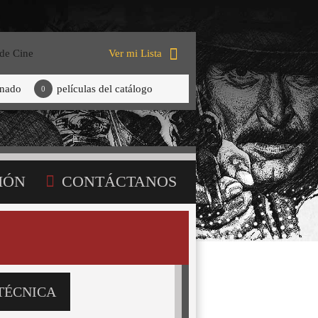
 de Cine
Ver mi Lista
onado
películas del catálogo
0
IÓN
CONTÁCTANOS
TÉCNICA