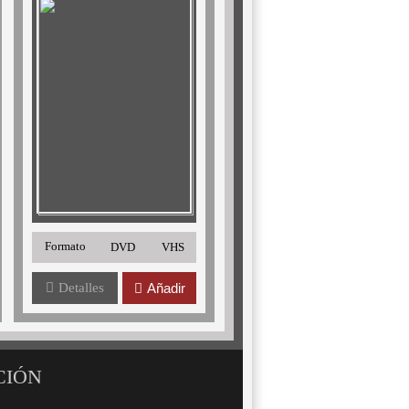
Formato
DVD
VHS
Detalles
Añadir
CIÓN