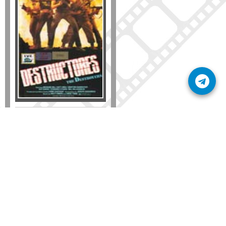
Formato
DVD
VHS
Detalles
AÑADIR