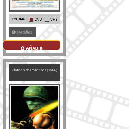
Formato
DVD
VHS
Detalles
AÑADIR
Platoon the warriors (1988)