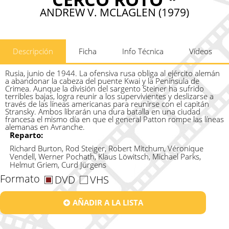
ANDREW V. MCLAGLEN (1979)
Descripción
Ficha
Info Técnica
Vídeos
Rusia, junio de 1944. La ofensiva rusa obliga al ejército alemán
a abandonar la cabeza del puente Kwai y la Península de
Crimea. Aunque la división del sargento Steiner ha sufrido
terribles bajas, logra reunir a los supervivientes y deslizarse a
través de las líneas americanas para reunirse con el capitán
Stransky. Ambos librarán una dura batalla en una ciudad
francesa el mismo día en que el general Patton rompe las líneas
alemanas en Avranche.
Reparto:
Richard Burton, Rod Steiger, Robert Mitchum, Véronique
Vendell, Werner Pochath, Klaus Löwitsch, Michael Parks,
Helmut Griem, Curd Jürgens
Formato
DVD
VHS
AÑADIR A LA LISTA