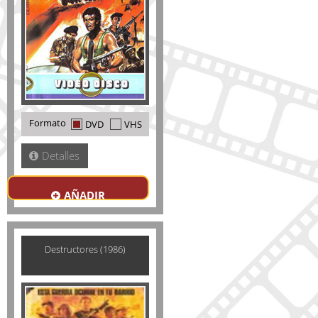
Formato
DVD
VHS
Detalles
AÑADIR
Destructores (1986)