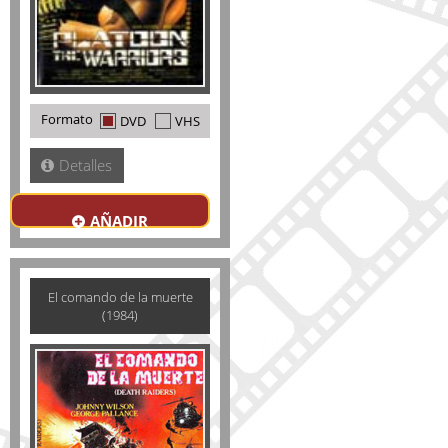
Formato
DVD
VHS
Detalles
AÑADIR
El comando de la muerte
(1984)