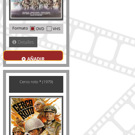
Formato
DVD
VHS
Detalles
AÑADIR
Cerco roto * (1979)