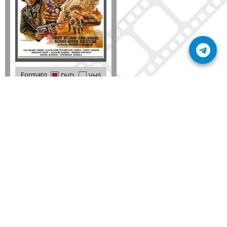
Formato
DVD
VHS
Detalles
AÑADIR
SÚSCRIBETE A NUESTRO BOLETÍN
Mantente informado sobre las últimas nosvedades
de nuestra web.