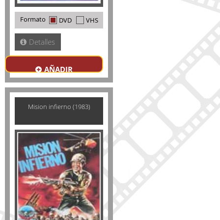
Formato
DVD
VHS
Detalles
AÑADIR
Mision infierno (1983)