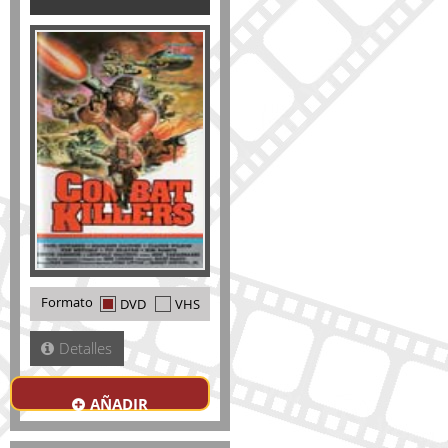
Formato
DVD
VHS
Detalles
AÑADIR