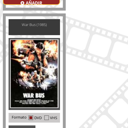
AÑADIR
War Bus (1985)
Formato
DVD
VHS