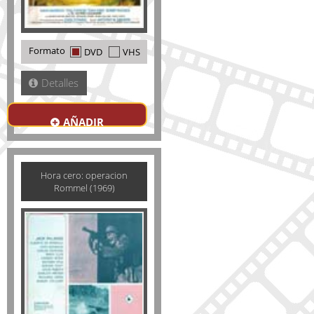
Formato
DVD
VHS
Detalles
AÑADIR
Hora cero: operacion
Rommel (1969)