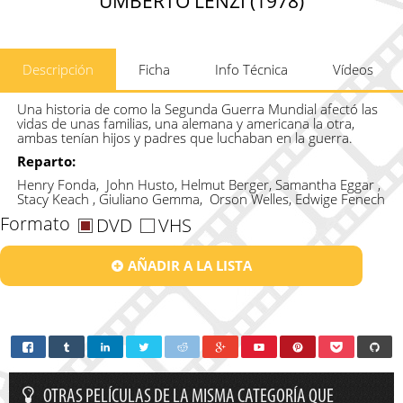
UMBERTO LENZI (1978)
Descripción
Ficha
Info Técnica
Vídeos
Una historia de como la Segunda Guerra Mundial afectó las
vidas de unas familias, una alemana y americana la otra,
ambas tenían hijos y padres que luchaban en la guerra.
Reparto:
Henry Fonda, John Husto, Helmut Berger, Samantha Eggar ,
Stacy Keach , Giuliano Gemma, Orson Welles, Edwige Fenech
Formato
DVD
VHS
AÑADIR A LA LISTA
OTRAS PELÍCULAS DE LA MISMA CATEGORÍA QUE