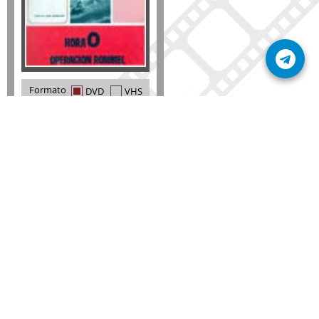
Formato
DVD
VHS
Detalles
AÑADIR
SÚSCRIBETE A NUESTRO BOLETÍN
Mantente informado sobre las últimas nosvedades
de nuestra web.