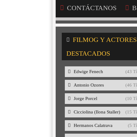
CONTÁCTANOS
B
FILMOG Y ACTORES
DESTACADOS
Edwige Fenech
(43 Tí
Antonio Ozores
(46 Tí
Jorge Porcel
(10 Tí
Cicciolina (Ilona Staller)
(15 Tí
Hermanos Calatrava
(5 Tí