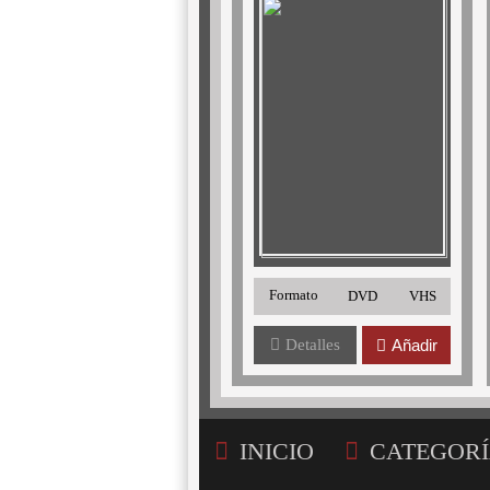
Formato
DVD
VHS
Detalles
Añadir
INICIO
CATEGORÍ