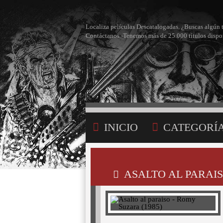
Localiza películas Descatalogadas. ¿Buscas algún 
Contáctanos -Tenemos más de 25.000 títulos dispo
INICIO
CATEGORÍ
BÚSQUEDA
MI LI
ASALTO AL PARAIS