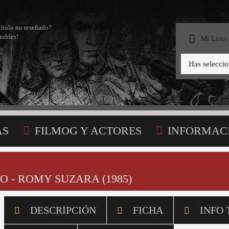
título no reseñado?
nibles!
Mi Lista
Has selecci
AS
FILMOG Y ACTORES
INFORMAC
STA
O - ROMY SUZARA (1985)
DESCRIPCIÓN
FICHA
INFO 