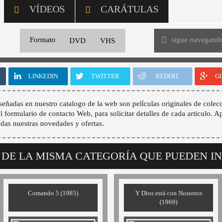
VÍDEOS
CARÁTULAS
sigue navegand
Formato
DVD
VHS
LINKEDIN
TWITTER
REDDIT
G
señadas en nuestro catalogo de la web son películas originales de colecc
 el formulario de contacto Web, para solicitar detalles de cada articulo. A
odas nuestras novedades y ofertas.
 DE LA MISMA CATEGORÍA QUE PUEDEN I
Comando 5 (1985)
Y Dios está con Nosotros
(1969)