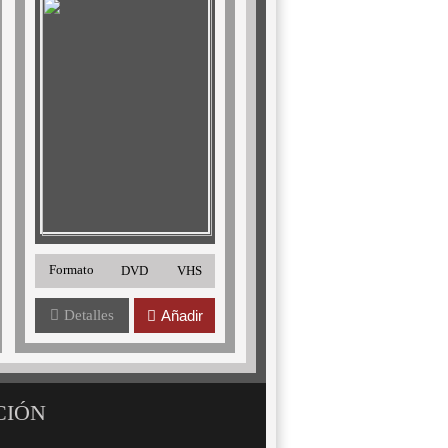
Formato
DVD
VHS
Detalles
Añadir
CIÓN