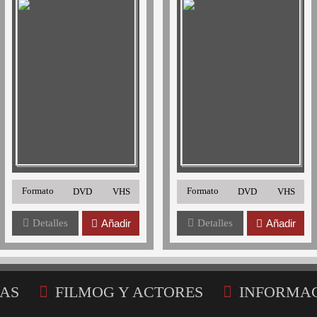
Formato
Formato
DVD
VHS
DVD
VHS
Detalles
Añadir
Detalles
Añadir
AS
FILMOG Y ACTORES
INFORMA