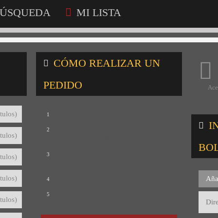
ÚSQUEDA
MI LISTA
CÓMO REALIZAR UN
PEDIDO
Ace
Consulta nuestro catálogo
tulos)
1
I
Selecciona los títulos que te interesan
2
tulos)
para crear tu lista de consultas
BO
Revisa tu lista y rellena el formulario
3
tulos)
con tus datos
Envíanos tu lista de consultas
tulos)
Aña
4
Te mandaremos el detalle del pedido
5
tulos)
con precios y condiciones de pago