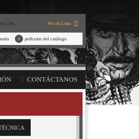
 de Cine
Ver mi Lista
onado
películas del catálogo
0
IÓN
CONTÁCTANOS
TÉCNICA