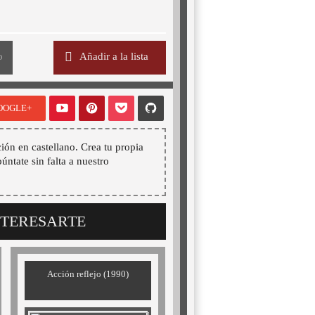
o
Añadir a la lista
OOGLE+
ión en castellano. Crea tu propia
púntate sin falta a nuestro
NTERESARTE
Acción reflejo (1990)