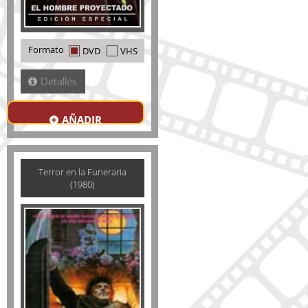
Formato
DVD
VHS
Detalles
AÑADIR
Terror en la Funeraria
(1980)