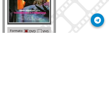
Formato
DVD
VHS
Detalles
AÑADIR
SÚSCRIBETE A NUESTRO BOLETÍN
Mantente informado sobre las últimas nosvedades
de nuestra web.