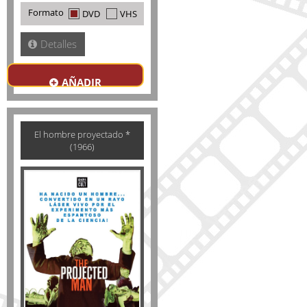
Formato
DVD
VHS
Detalles
AÑADIR
El hombre proyectado *
(1966)