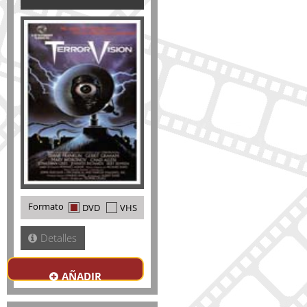
Formato
DVD
VHS
Detalles
AÑADIR