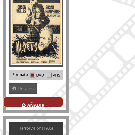
Formato
DVD
VHS
Detalles
AÑADIR
TerrorVision (1986)