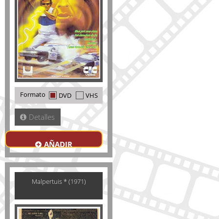
Formato
DVD
VHS
Detalles
AÑADIR
Malpertuis * (1971)