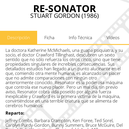
RE-SONATOR
STUART GORDON (1986)
Descripción
Ficha
Info Técnica
Vídeos
La doctora Katherine McMichaels, una guapa psiquiatra, y su
socio, el doctor Crawford Tillinghast, descubren un sexto
sentido que no sólo refuerza los otros cinco, sino que tiene
propiedades singulares de increíbles consecuencias. Sus
detallados estudios han llegado a un punto alucinante en el
que, comiendo otra mente humana, es alcanzado un placer
que no admite comparaciones con ningún otro
anteriormente conocido. Resonator es la poderosa máquina
que controla ese nuevo placer. Pero un mal día, sin previo
aviso, Resonator cobra vida poseído por alguna fuerza
inexplicable y Crawford es la primera víctima de la máquina,
convirtiéndose en una terrible criatura que se alimenta de
cerebros humanos.
Reparto:
Jeffrey Combs, Barbara Crampton, Ken Foree, Ted Sorel,
Carolyn Purdy-Gordon, Bunny Summers, Bruce McGuire, Del