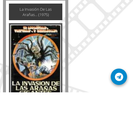
La Invasión De Las
Arañas... (1975)
Formato
DVD
VHS
Detalles