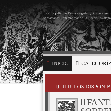
Localiza películas Descatalogadas. ¿Buscas algún 
Contáctanos -Tenemos más de 25.000 títulos dispo
INICIO
CATEGORÍ
BÚSQUEDA
MI LI
TÍTULOS DISPONIB
FANT