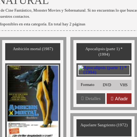
NATURAL
s de Cine Fantástico, Monster Movies y Sobrenatural. Si no encuentras lo que busc
nuestros contactos.
isponibles en esta categoría. En total hay 2 páginas
Ambición mortal (1987)
Apocalipsis (parte 1) *
(1994)
Formato
DVD
VHS
Detalles
Añadir
Aquelarre Sangriento (1972)