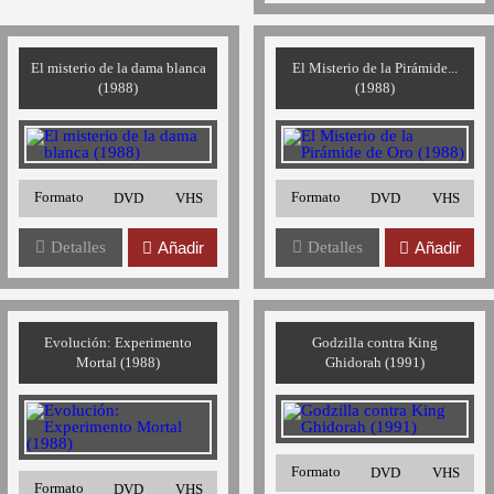
El misterio de la dama blanca
El Misterio de la Pirámide...
(1988)
(1988)
Formato
Formato
DVD
VHS
DVD
VHS
Detalles
Añadir
Detalles
Añadir
Evolución: Experimento
Godzilla contra King
Mortal (1988)
Ghidorah (1991)
Formato
DVD
VHS
Formato
DVD
VHS