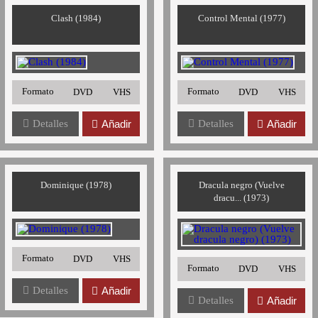
Clash (1984)
Control Mental (1977)
Formato
Formato
DVD
VHS
DVD
VHS
Detalles
Añadir
Detalles
Añadir
Dominique (1978)
Dracula negro (Vuelve
dracu... (1973)
Formato
DVD
VHS
Formato
DVD
VHS
Detalles
Añadir
Detalles
Añadir