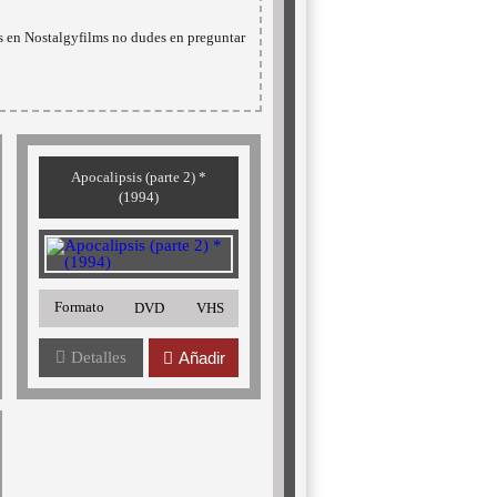
as en Nostalgyfilms no dudes en preguntar
Apocalipsis (parte 2) *
(1994)
Formato
DVD
VHS
Detalles
Añadir