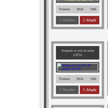
Formato
DVD
VHS
Detalles
Añadir
Atrapado en tela de araña
(1970)
Formato
DVD
VHS
Detalles
Añadir