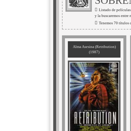
SOBRE
Listado de película
y la buscaremos entre 
Tenemos 70 títulos d
Alma Asesina (Retribution)
(1987)