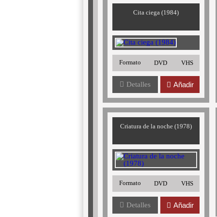
Cita ciega (1984)
Formato
DVD
VHS
Detalles
Añadir
Criatura de la noche (1978)
Formato
DVD
VHS
Detalles
Añadir