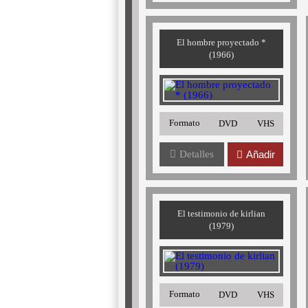
El hombre proyectado *
(1966)
Formato
DVD
VHS
Detalles
Añadir
El testimonio de kirlian
(1979)
Formato
DVD
VHS