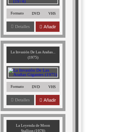
Formato
DVD
VHS
Detalles
Añadir
La Invasión De Las Arañas...
(1975)
Formato
DVD
VHS
Detalles
Añadir
La Leyenda de Moon
Stallion (1978)