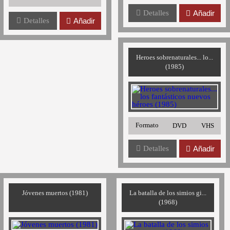
Detalles
Añadir
Detalles
Añadir
Heroes sobrenaturales... lo...
(1985)
Formato
DVD
VHS
Detalles
Añadir
Jóvenes muertos (1981)
La batalla de los simios gi...
(1968)