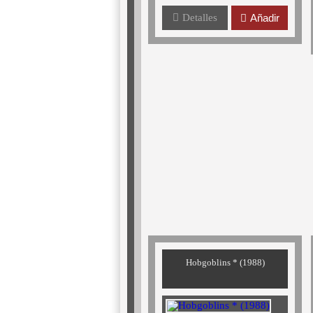
Detalles
Añadir
Hobgoblins * (1988)