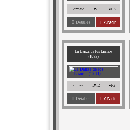
Formato
DVD
VHS
Detalles
Añadir
La Danza de los Enanos
(1983)
Formato
DVD
VHS
Detalles
Añadir