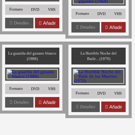
Formato
DVD
VHS
Formato
DVD
VHS
Detalles
Añadir
Detalles
Añadir
La guarida del gusano blanco
La Horrible Noche del
(1988)
Baile... (1970)
Formato
DVD
VHS
Formato
DVD
VHS
Detalles
Añadir
Detalles
Añadir