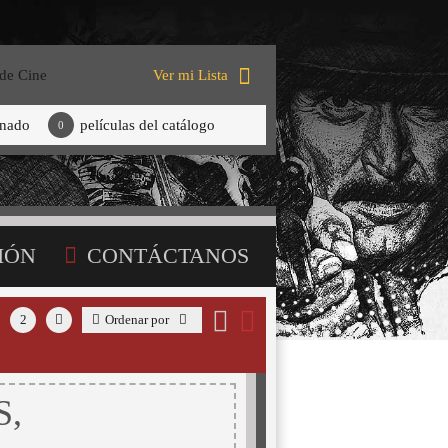
 de Cine
Ver mi Lista
onado
películas del catálogo
0
IÓN
CONTÁCTANOS
2
Ordenar por
S,