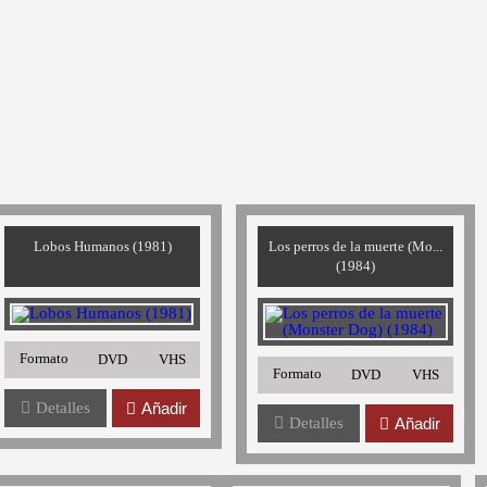
Lobos Humanos (1981)
Los perros de la muerte (Mo...
(1984)
Formato
DVD
VHS
Formato
DVD
VHS
Detalles
Añadir
Detalles
Añadir