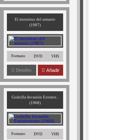
El monstruo del armario
(1987)
Formato
DVD
VHS
Detalles
Añadir
Godzilla Invasión Extrater...
(1968)
Formato
DVD
VHS