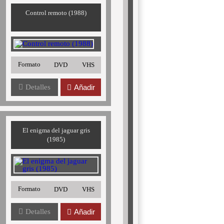
Control remoto (1988)
Formato
DVD
VHS
Detalles
Añadir
El enigma del jaguar gris
(1985)
Formato
DVD
VHS
Detalles
Añadir