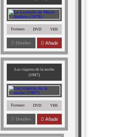
Formato
DVD
VHS
Detalles
Añadir
Los viajeros de la noche
(1987)
Formato
DVD
VHS
Detalles
Añadir