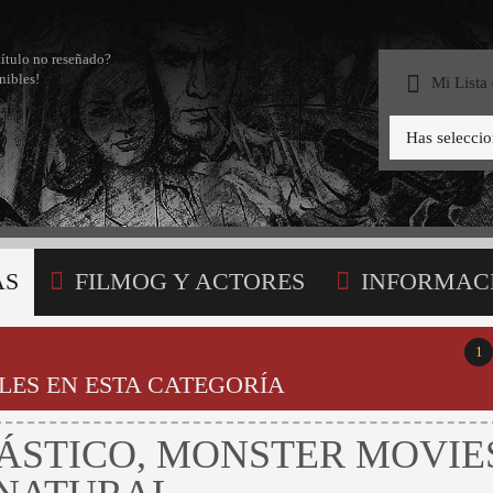
título no reseñado?
nibles!
Mi Lista
Has selecci
AS
FILMOG Y ACTORES
INFORMAC
STA
1
LES EN ESTA CATEGORÍA
ÁSTICO, MONSTER MOVIE