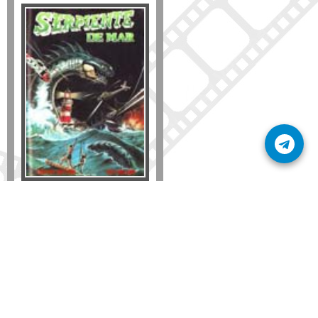
Formato
DVD
VHS
Detalles
AÑADIR