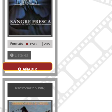
Formato
DVD
VHS
Detalles
AÑADIR
Transformator (1987)