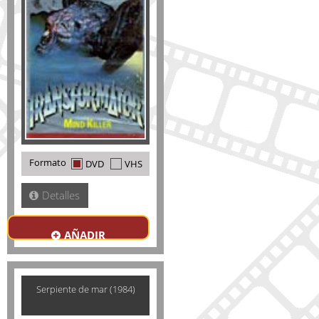
Formato
DVD
VHS
Detalles
AÑADIR
Serpiente de mar (1984)