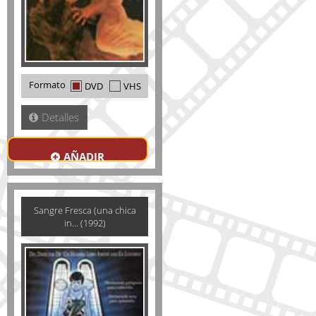
Formato
DVD
VHS
Detalles
AÑADIR
Sangre Fresca (una chica
in... (1992)